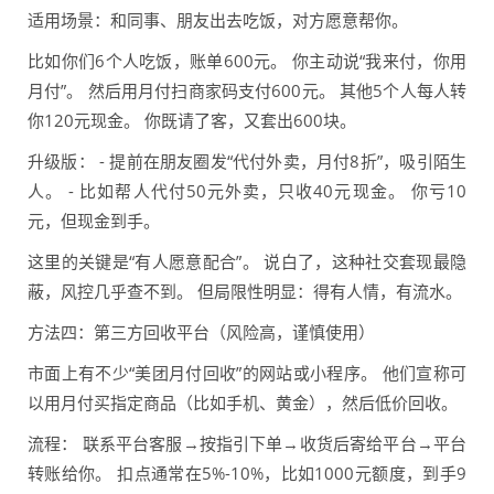
适用场景：和同事、朋友出去吃饭，对方愿意帮你。
比如你们6个人吃饭，账单600元。 你主动说“我来付，你用
月付”。 然后用月付扫商家码支付600元。 其他5个人每人转
你120元现金。 你既请了客，又套出600块。
升级版： - 提前在朋友圈发“代付外卖，月付8折”，吸引陌生
人。 - 比如帮人代付50元外卖，只收40元现金。 你亏10
元，但现金到手。
这里的关键是“有人愿意配合”。 说白了，这种社交套现最隐
蔽，风控几乎查不到。 但局限性明显：得有人情，有流水。
方法四：第三方回收平台（风险高，谨慎使用）
市面上有不少“美团月付回收”的网站或小程序。 他们宣称可
以用月付买指定商品（比如手机、黄金），然后低价回收。
流程： 联系平台客服→按指引下单→收货后寄给平台→平台
转账给你。 扣点通常在5%-10%，比如1000元额度，到手9