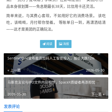
品本身很划算——免息期最长38天，比信用卡还灵活。
简单来说，与其费心套现，不如用好它的消费场景。 该吃
吃，该喝喝，月付帮你垫着。 等账单日一到，再潇洒结清
——这才是美团的正确玩法。
阅读
海报
SentinelOne宣布裁员加码人工智能投入，股价大跌12%
« 上一篇
2026-05-30
马斯克言论与IPO文件内容相悖，SpaceX质疑者再添担忧
2026-05-30
下一篇 »
发表评论