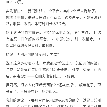
00-950元。
实测警告： - 我们测试过3个平台，其中2个后来跑路了。 -
你买了手机，寄过去后对方不认账，钱货两空。 - 即使没跑
路，收货、发货、等待时间长达3-7天。
这个方法我们不推荐。 但如果你非要试，记住三点： 1. 选
有备案、口碑好的老平台。 2. 小额试水，别一次梭哈。 3.
保留所有聊天记录和订单截图。
结尾：美团月付的“正确打开方式”
说了这么多提现方法，本质都是“绕道走”。 美团月付的设计
初衷，是让你在美团生态内消费更便捷。 外卖、买菜、住酒
店、买电影票——它确实能省利息、享优惠。
据观察，很多人套现后反而陷入“还款焦虑”。 额度花了，现
金花了，月底还得还，压力山大。
我们的建议： - 每月合理使用20%-30%的额度，满足日常刚
需。 - 别为了提现赔了手续费，还影响征信。 - 美团月付产