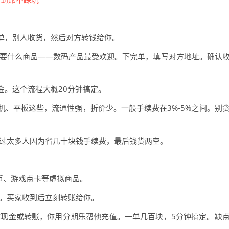
单，别人收货，然后对方转钱给你。
好要什么商品——数码产品最受欢迎。下完单，填写对方地址。确认
金。这个流程大概20分钟搞定。
、平板这些，流通性强，折价少。一般手续费在3%-5%之间。别
见过太多人因为省几十块钱手续费，最后钱货两空。
币、游戏点卡等虚拟商品。
账。买家收到后立刻转账给你。
你现金或转账，你用分期乐帮他充值。一单几百块，5分钟搞定。缺