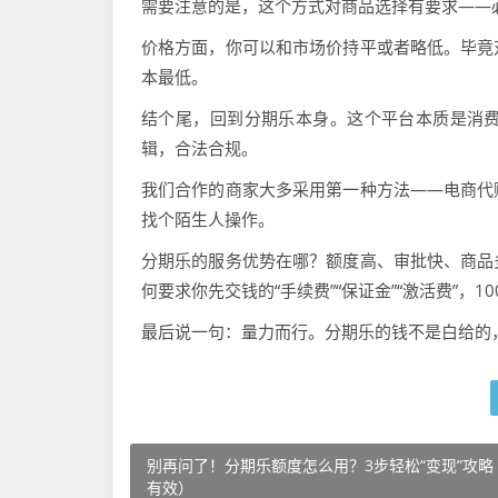
需要注意的是，这个方式对商品选择有要求——
价格方面，你可以和市场价持平或者略低。毕竟
本最低。
结个尾，回到分期乐本身。这个平台本质是消
辑，合法合规。
我们合作的商家大多采用第一种方法——电商代
找个陌生人操作。
分期乐的服务优势在哪？额度高、审批快、商品
何要求你先交钱的“手续费”“保证金”“激活费”，1
最后说一句：量力而行。分期乐的钱不是白给的
别再问了！分期乐额度怎么用？3步轻松“变现”攻略
有效）