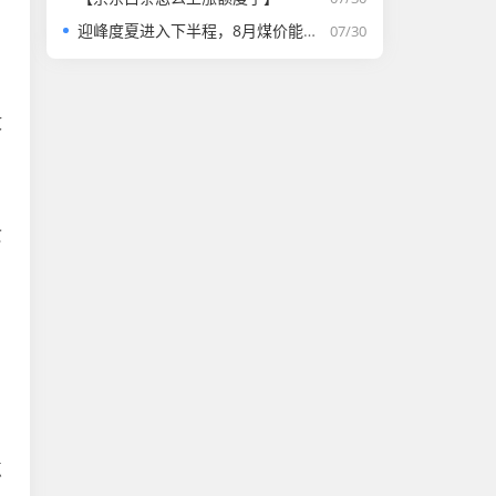
迎峰度夏进入下半程，8月煤价能否走强？
07/30
收
贪
点