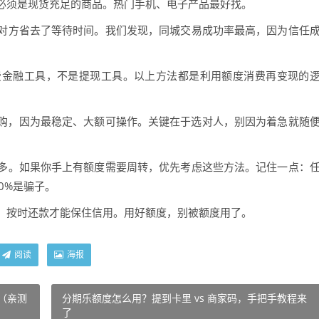
必须是现货充足的商品。热门手机、电子产品最好找。
对方省去了等待时间。我们发现，同城交易成功率最高，因为信任
费金融工具，不是提现工具。以上方法都是利用额度消费再变现的
购，因为最稳定、大额可操作。关键在于选对人，别因为着急就随
多。如果你手上有额度需要周转，优先考虑这些方法。记住一点：
00%是骗子。
，按时还款才能保住信用。用好额度，别被额度用了。
阅读
海报
（亲测
分期乐额度怎么用？提到卡里 vs 商家码，手把手教程来
了