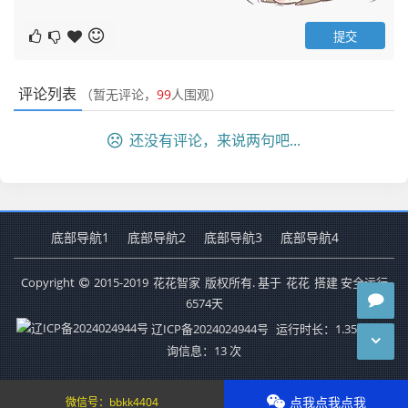
评论列表
（暂无评论，
99
人围观）
还没有评论，来说两句吧...
底部导航1
底部导航2
底部导航3
底部导航4
Copyright
2015-2019
花花智家
版权所有. 基于
花花
搭建 安全运行
6574
天
辽ICP备2024024944号
运行时长：1.357秒
查
询信息：13 次
点我点我点我
微信号：
bbkk4404