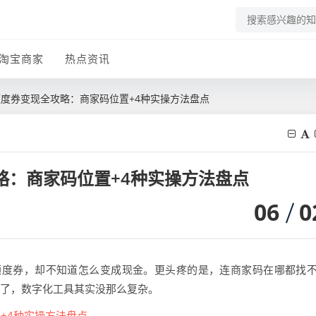
淘宝商家
热点资讯
期额度券变现全攻略：商家码位置+4种实操方法盘点
略：商家码位置+4种实操方法盘点
06
0
额度券，却不知道怎么变成现金。更头疼的是，连商家码在哪都找
年了，数字化工具其实没那么复杂。