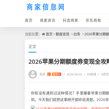
首页
商家资讯
抖音商家
京东商家
当前位置：
首页
额度变现
白条
2026苹果分
正文
2026苹果分期额度券变现全攻
花花
/
2026-06-02
/
84阅读
/
0评论
V
管理员
你有没有遇到过这种情况？手里攥着苹果分期
到。今天我们就把这事掰开揉碎说清楚。2026