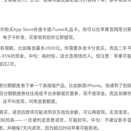
App Store充值卡或iTunes礼品卡。你可以在苹果官网用分
。电子卡秒发，买家收到后你立即提现。
有限额，比如每张最多2000元。你需要多张卡分批买。而且二手
0%-95%的现金。中句：耗时短，适合急用钱的人。但注意：苹果可
超过2次。
分期额度券下单一个高保值产品，比如新款iPhone。快递到了别
但分期额度券往往退成平台余额或优惠券，而不是现金。而且如果
，这不叫变现，叫免息套额度。
期买，退货后款项可能退到京东钱包余额，可以再提现。实测发现
但风险高——一旦被判定恶意退货，可能封号。中句：不建议新手
图，并确保7天内退货，因为超过时间苹果可能拒收。