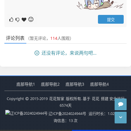
评论列表
（暂无评论，
114
人围观）
还没有评论，来说两句吧...
底部导航1
底部导航2
底部导航3
底部导航4
Copyright
2015-2019
花花智家
版权所有. 基于
花花
搭建 安全运行
6574
天
辽ICP备2024024944号
运行时长：1.020秒
查
询信息：13 次