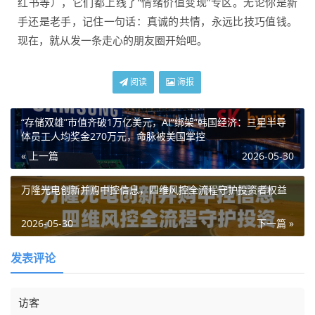
红书等），它们都上线了“情绪价值变现”专区。无论你是新
手还是老手，记住一句话：真诚的共情，永远比技巧值钱。
现在，就从发一条走心的朋友圈开始吧。
阅读
海报
“存储双雄”市值齐破1万亿美元，AI“绑架”韩国经济：三星半导
体员工人均奖金270万元，命脉被美国掌控
« 上一篇
2026-05-30
万隆光电创新并购中控信息，四维风控全流程守护投资者权益
2026-05-30
下一篇 »
发表评论