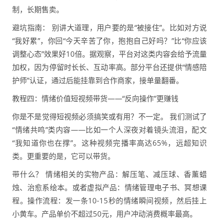
制，长期售卖。
避坑指南： 别讲大道理，用户要的是“被接住”。比如对方说
“我好累”，你回“今天辛苦了你，抱抱自己好吗？”比“你应该
调整心态”效果好10倍。据观察，平台对这类内容会给予流量
加权，因为停留时长长、互动率高。部分平台还提供“情感陪
护师”认证，通过后能挂靠到合作商家，接单量翻番。
教程四：情绪价值短视频带货——“反向操作”更赚钱
你是不是觉得短视频必须搞笑或有用？不一定。 我们测试了
“情绪共鸣”类内容——比如一个人深夜对着镜头流泪，配文
“我知道你也在撑”。这种视频完播率高达65%，远超知识
类。更重要的是，它可以带货。
带什么？ 情绪相关的实物产品：解压笔、减压球、香薰蜡
烛、治愈系绘本。或者虚拟产品：情绪管理电子书、冥想课
程。操作流程：发一条10-15秒的情绪瞬间视频，然后挂上
小黄车。产品单价不超过50元，用户冲动消费概率最高。