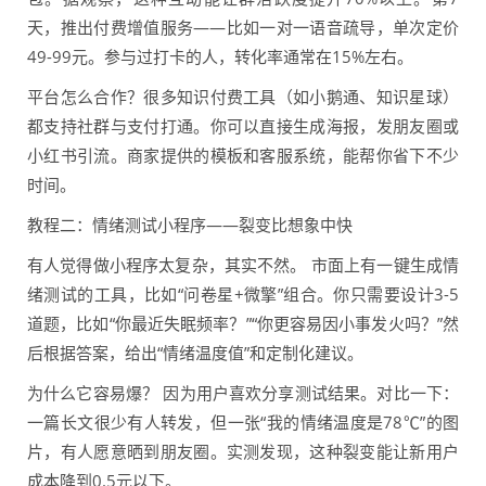
天，推出付费增值服务——比如一对一语音疏导，单次定价
49-99元。参与过打卡的人，转化率通常在15%左右。
平台怎么合作？很多知识付费工具（如小鹅通、知识星球）
都支持社群与支付打通。你可以直接生成海报，发朋友圈或
小红书引流。商家提供的模板和客服系统，能帮你省下不少
时间。
教程二：情绪测试小程序——裂变比想象中快
有人觉得做小程序太复杂，其实不然。 市面上有一键生成情
绪测试的工具，比如“问卷星+微擎”组合。你只需要设计3-5
道题，比如“你最近失眠频率？”“你更容易因小事发火吗？”然
后根据答案，给出“情绪温度值”和定制化建议。
为什么它容易爆？ 因为用户喜欢分享测试结果。对比一下：
一篇长文很少有人转发，但一张“我的情绪温度是78℃”的图
片，有人愿意晒到朋友圈。实测发现，这种裂变能让新用户
成本降到0.5元以下。