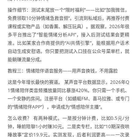
操作细节：测试末尾放一个“限时福利”——比如“加我微信，
免费领取10分钟情绪急救音频”。引流到私域后，再推荐付费
课程或实物产品（如香薰、解压玩具）。据观察，2026年很
多平台推出了“智能情绪分析API”，接入后测试结果会更精
准。比如某家合作商提供的“AI共情引擎”，能根据用户话术
自动生成安慰语。你只要把测试入口挂在公众号菜单栏，就
能躺赚流量分成。
教程三：情绪陪伴语音服务——用声音换钱，不用露脸
这是今年增长最快的赛道。 某声音平台数据显示，2026年Q
1情绪陪伴类音频播放量同比暴涨420%。你只需一个手机、
一个安静的房间。注册平台（如蜻蜓FM、喜马拉雅、或专门
的“情绪陪伴APP”），申请成为“情感陪伴主播”。
怎么收费？ 有两种模式。一是按分钟计费，比如0.5元/分
钟，睡前陪聊1小时赚30元。二是卖专栏，比如“10期深夜哄
睡故事”定价19.9元。实测发现，后者利润更高——一次录