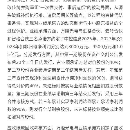
改传统并购重组“一次性支付、事后追偿”的被动局面，从源
头破解补偿执行难、追偿周期长等痛点，以过程约束替代结
果追偿，实现对业绩承诺方的动态制衡与中小股东权益的全
过程保护。业绩承诺方面，万隆光电与汇格合伙、云吟合伙
和智格合伙三名承诺方约定了中控信息2026年、2027年及2
028年扣非归母净利润分别达到8000万元、9500万元和1.0
5亿元。分期发行方面，其中第一期股份在资产交割公告发
布后20个工作日内发行，占业绩承诺方总对价股份的40%；
第二期股份在业绩承诺期第二年结束后发行，若第一年和第
二年累计实现净利润达到累计承诺净利润数的90%，则可获
得总对价的40%，未达标则按实际业绩情况相应扣减股份数
量；第三期股份在业绩承诺期第三年结束后发行，采用三年
合并考核方式，若三年累计实现净利润达到累计承诺净利润
数的90%，则发行全部剩余股份，未达标将按业绩完成比例
扣减对应股份。
应收账款回收考核方面，万隆光电与业绩承诺方约定了应收