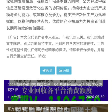
轮驱动发展格局，在稳固广电基本盘的同时，全力释放中控
信息基础设施数智化业务的协同价值，持续壮大企业资产规
模与盈利能力、筑牢核心竞争力，稳步推进新质生产力落地
赋能，以稳健的经营态势、优质的产业布局为为投资者创造
长期可持续的价值回报。
【广告】本文仅代表作者本人观点，与和讯网无关。和讯网站对
文中陈述、观点判断保持中立，不对所包含内容的准确性、可靠
性或完整性提供任何明示或暗示的保证。请读者仅作参考，并请
自行承担全部责任。邮箱：
阅读
海报
2026情绪价值提现趋势盘点：5个月增长300%的3个数字化变
现路径
« 上一篇
2026-05-30
东方电气集团与中国稀土集团举行会谈