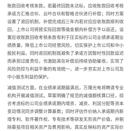
账款回收考核条款。若最终回款未达标，应收账款回收考核
承诺方汇格合伙、云吟合伙和智格合伙进行补偿；同时方案
设置了退回机制，补偿完成后三年内若对应应收账款顺利收
回，上市公司将按实际回款等值金额向补偿方予以返还。设
置应收账款回收考核条款有利于压实标的公司业绩承诺期业
绩质量，降低上市公司经营风险，切实保护上市公司和中小
股民利益。同时退回机制既避免了承诺方因暂时性回款延迟
而承担过度责任，也激励其在补偿后持续协助催收，实现了
风险防控与利益平衡的有效统一，进一步夯实对上市公司及
中小股东利益的保护。
减值测试方面，在业绩承诺期届满后，万隆光电将聘请专业
机构开展减值测试。草案明确了规范的减值额核算口径，综
合考虑标的公司业绩承诺期内增资、减资、利润分配等资本
变动情况同步调整计算基数；同时评估作价纳入承诺期内新
增专利、软件著作权、专有技术等研发无形资产价值，并剔
除募投项目相关资产及费用影响，真实反映标的资产实际价