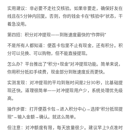
实用建议：非必要不走社交核验。如果非要走，确保好友在
线且在5分钟内回复。否则，你的钱会卡在“核验中”状态，干
着急没用。
第四招：积分对冲提现——到账速度最快的“作弊码”
不是所有人都知道：便荔卡包里不止有现金，还有积分。积
分可以兑换、可以购物，但不能直接提现。
怎么办？平台推出了“积分+现金”对冲提现功能。简单来说，
你用积分抵扣手续费，现金部分到账速度反而更快。
实测发现：对冲提现的平均到账时间是2分30秒，比基础提
现还快。道理很简单——对冲提现用户少，系统处理优先级
高。
操作步骤：打开便荔卡包→进入积分中心→选择“积分抵现提
现”→输入金额→确认。就这么简单。
但注意：对冲额度有限，每天放量很少。建议早上9点准时