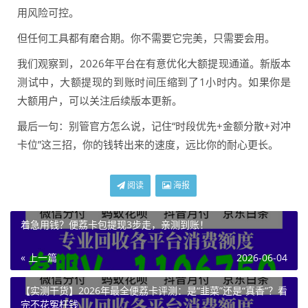
用风险可控。
但任何工具都有磨合期。你不需要它完美，只需要会用。
我们观察到，2026年平台在有意优化大额提现通道。新版本
测试中，大额提现的到账时间压缩到了1小时内。如果你是
大额用户，可以关注后续版本更新。
最后一句：别管官方怎么说，记住“时段优先+金额分散+对冲
卡位”这三招，你的钱转出来的速度，远比你的耐心更长。
阅读
海报
着急用钱？便荔卡包提现3步走，亲测到账！
« 上一篇
2026-06-04
【实测干货】2026年最全便荔卡评测：是“韭菜”还是“真香”？看
完不花冤枉钱