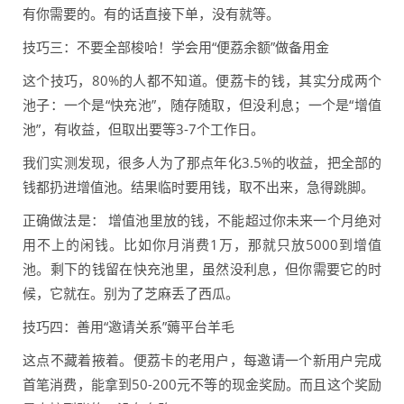
有你需要的。有的话直接下单，没有就等。
技巧三：不要全部梭哈！学会用“便荔余额”做备用金
这个技巧，80%的人都不知道。便荔卡的钱，其实分成两个
池子：一个是“快充池”，随存随取，但没利息；一个是“增值
池”，有收益，但取出要等3-7个工作日。
我们实测发现，很多人为了那点年化3.5%的收益，把全部的
钱都扔进增值池。结果临时要用钱，取不出来，急得跳脚。
正确做法是： 增值池里放的钱，不能超过你未来一个月绝对
用不上的闲钱。比如你月消费1万，那就只放5000到增值
池。剩下的钱留在快充池里，虽然没利息，但你需要它的时
候，它就在。别为了芝麻丢了西瓜。
技巧四：善用“邀请关系”薅平台羊毛
这点不藏着掖着。便荔卡的老用户，每邀请一个新用户完成
首笔消费，能拿到50-200元不等的现金奖励。而且这个奖励