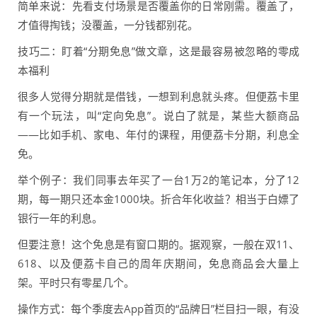
简单来说：先看支付场景是否覆盖你的日常刚需。覆盖了，
才值得掏钱；没覆盖，一分钱都别花。
技巧二：盯着“分期免息”做文章，这是最容易被忽略的零成
本福利
很多人觉得分期就是借钱，一想到利息就头疼。但便荔卡里
有一个玩法，叫“定向免息”。说白了就是，某些大额商品
——比如手机、家电、年付的课程，用便荔卡分期，利息全
免。
举个例子：我们同事去年买了一台1万2的笔记本，分了12
期，每一期只还本金1000块。折合年化收益？相当于白嫖了
银行一年的利息。
但要注意！这个免息是有窗口期的。据观察，一般在双11、
618、以及便荔卡自己的周年庆期间，免息商品会大量上
架。平时只有零星几个。
操作方式：每个季度去App首页的“品牌日”栏目扫一眼，有没