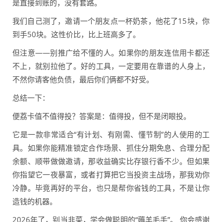
是直接到账的，没有套路。
我们自己测了，邀请一个朋友点一杯奶茶，他花了15块，你
到手50块。这性价比，比上班高多了。
但注意——别推广给不懂的人。如果你的朋友连信用卡都还
不上，就别拉他了。好的工具，一定要用在靠谱的人身上，
不然你请客他负债，最后你们俩都不好受。
总结一下：
便荔卡值不值得投？答案是：值得投，但不是闭眼投。
它是一款非常适合“有计划、有刚需、懂节制”的人使用的工
具。如果你能精准锁定合作场景、抓住分期免息、合理分配
余额、顺带做做邀请，那收益确实比存银行香不少。但如果
你指望它一夜暴富，或者打算把它当投资主战场，那我劝你
冷静。毕竟再好的平台，也只是帮你省钱的工具，不是让你
造钱的机器。
2026年了，别当韭菜，学会做聪明的“薅羊毛手”。 你会感谢