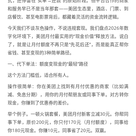
式，还停留在“买单→还款”的原始阶段。但平台合作的商家
和服务早已不是当年那套——美团生态里，酒店、门票、到
店餐饮、甚至电影票背后，都藏着灵活的资金流转逻辑。
今天我们不谈灰色操作，不说违规套现。我们盘点2026年数
字化环境下，美团月付最实用的“现金价值”释放方法。说白
了，就是让月付额度不再只是“先花后还”，而是能真正帮你
省钱、甚至变现的3种简单路径。
一、代下单法：额度变现金的“最轻”路径
这个方法门槛低，适合所有人。
操作很简单：你在美团上找到有月付优惠的商家（比如满
减、免息分期），用你的月付帮朋友或同事下单。对方转你
现金，你赚到了优惠券的差价。
举个例子。一顿火锅套餐，美团月付新客立减30元。你帮同
事下单，原价200元，你只付170元（月付额度），同事给
你180元现金。你赚10元，同事省了20元。双赢。