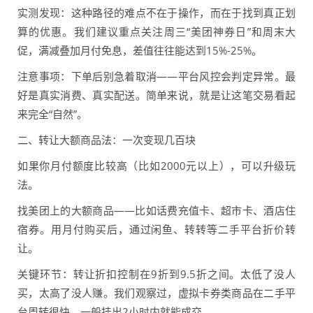
实测发现：这种路径的难点不在于操作，而在于找到真正划
算的优惠。我们建议重点关注周三“美团神券日”和周末大
促，满减叠加月付免息，差值往往能达到15%-25%。
注意事项：下单后别急着取消——平台风控会判定异常。最
好是真实消费、真实配送。简单来说，就是让这笔交易看起
来完全“自然”。
二、转让大额商品法：一次变现几百块
如果你月付额度比较高（比如2000元以上），可以升级玩
法。
找美团上的大额商品——比如话费充值卡、超市卡、酒店住
宿券。用月付购买后，通过闲鱼、转转等二手平台折价转
让。
关键环节：转让折扣控制在9折到9.5折之间。太低了没人
买，太高了没人赚。我们观察过，虚拟卡券类商品在二手平
台周转很快，一般挂出2小时内就能成交。