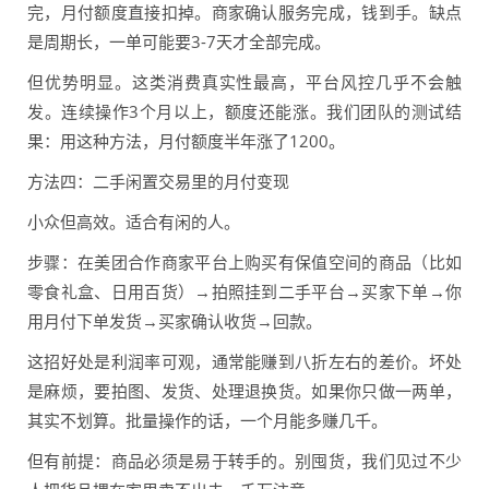
完，月付额度直接扣掉。商家确认服务完成，钱到手。缺点
是周期长，一单可能要3-7天才全部完成。
但优势明显。这类消费真实性最高，平台风控几乎不会触
发。连续操作3个月以上，额度还能涨。我们团队的测试结
果：用这种方法，月付额度半年涨了1200。
方法四：二手闲置交易里的月付变现
小众但高效。适合有闲的人。
步骤：在美团合作商家平台上购买有保值空间的商品（比如
零食礼盒、日用百货）→拍照挂到二手平台→买家下单→你
用月付下单发货→买家确认收货→回款。
这招好处是利润率可观，通常能赚到八折左右的差价。坏处
是麻烦，要拍图、发货、处理退换货。如果你只做一两单，
其实不划算。批量操作的话，一个月能多赚几千。
但有前提：商品必须是易于转手的。别囤货，我们见过不少