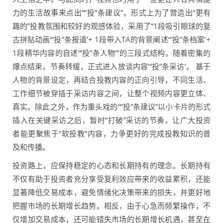
力的生活故事来点出““投”条建议”。形式上为了营造出“更有
趣的”投教氛围和较好的观感体验，采用了“1段吸引眼球的复
古拼贴动画‘“投”条报道’+ 1段带入TA的背景阐述‘“投”条档案’+
1段精华内容的自述‘“投”条人物’”的三段式结构。随着密集的
爆点结束，节奏转缓，正式进入放谈内容‘“投”条采访’。 基于
人物的背景设定，再结合投教内容的正向引导，不同生活、
工作细节被穿插于采访内容之间，让整个视频内容更立体、
真实。除此之外，作为重头戏的““投”条建议”以小卡片的形式
插入在关键采访之后，暂时“打破”采访的节奏，让广大投资
者能更聚焦于“软投教”内容，力争更好的完成投教知识的普
及和传播。
投资路上，应保持稳定的心态和长期持有的理念。长期持有
不仅有助于投资者充分享受复利效应带来的收益累积，还能
显著降低交易成本，避免情绪化决策带来的损失，并更好地
把握市场的长期增长趋势。相反，由于心急而频繁操作，不
仅增加交易成本，还可能错失市场的长期增长机遇，甚至在