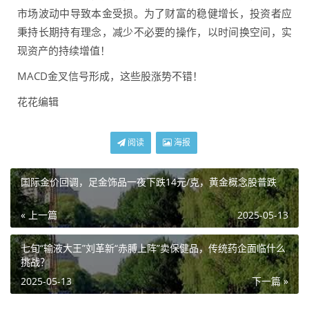
市场波动中导致本金受损。为了财富的稳健增长，投资者应
秉持长期持有理念，减少不必要的操作，以时间换空间，实
现资产的持续增值！
MACD金叉信号形成，这些股涨势不错！
花花编辑
阅读
海报
国际金价回调，足金饰品一夜下跌14元/克，黄金概念股普跌
« 上一篇
2025-05-13
七旬“输液大王”刘革新“赤膊上阵”卖保健品，传统药企面临什么
挑战？
2025-05-13
下一篇 »