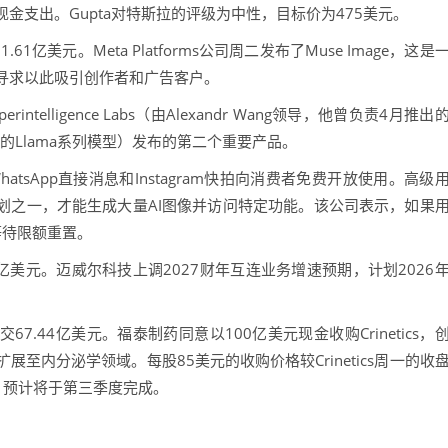
金支出。Gupta对特斯拉的评级为中性，目标价为475美元。
1.61亿美元。Meta Platforms公司周二发布了Muse Image，这是
寻求以此吸引创作者和广告客户。
ntelligence Labs（由Alexandr Wang领导，他曾负责4月推出
此前的Llama系列模型）发布的第二个重要产品。
WhatsApp直接消息和Instagram快拍向消费者免费开放使用。高级
计划之一，才能生成大量AI图像并访问特定功能。该公司表示，如果
等待限额重置。
2亿美元。迈威尔科技上调2027财年互连业务增速预期，计划2026
，成交67.44亿美元。福泰制药同意以100亿美元现金收购Crinetics，
至内分泌学领域。每股85美元的收购价格较Crinetics周一的收
，预计将于第三季度完成。