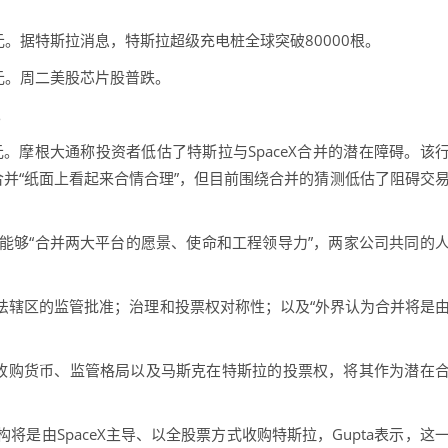
美元。据特斯拉消息，特斯拉超级充电桩全球突破80000根。
美元。周二美股芯片股普跌。
。
亿美元。摩根大通称投资者低估了特斯拉与SpaceX合并的潜在障碍。该
aceX合并“纸面上看起来合情合理”，但目前围绕合并的猜测低估了阻碍交
能够“合并两大平台的愿景、使命和工程领导力”，两家公司共同的
辖区的监管批准；治理和投票权对称性；以及“外界认为合并将是
收购货币、监管格局以及马斯克在特斯拉的投票权，将其作为潜在
由SpaceX主导、以全股票方式收购特斯拉，Gupta表示，这