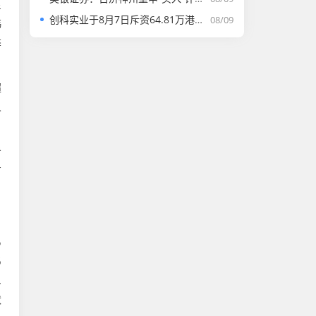
星
创科实业于8月7日斥资64.81万港元回购4500股
08/09
韩
季
超
人
看
有
5
6
.
状