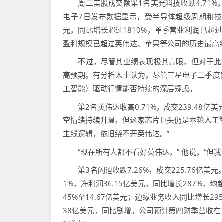
周二美股成交额第1名美光科技收跌4.71%，
电子7日发布数据显示，受半导体超级周期和技
元，同比增长超过1810%，单季营业利润已超
盈利规模已超过英伟达、苹果等公司的历史最高
不过，尽管其业绩表现极其亮眼，但对于此前
高预期。有分析人士认为，尽管三星电子二季度营
工智能）驱动行情能否持续的深层疑虑。
第2名英伟达收高0.71%，成交239.48
空情绪持续升温，但这家芯片巨头仍是本轮人工
主线逻辑，依旧绕不开英伟达。”
“现在所有人都不看好英伟达，” 他说，“但我
第3名闪迪收跌7.26%，成交225.76亿美元
1%，净利润36.15亿美元，同比增长287%
45%至14.67亿美元；边缘业务收入同比增长29
38亿美元，同比剧增。公司预计第四财季营收在7