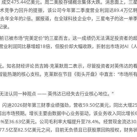
成交475.44亿美元。周二美股存储概念集体大跌。消息面上，三
术竞争力回升的提振，该公司今年第二季度营业利润达89.4万亿
过去年全年的2倍。据报道，在全球科技企业中，三星电子的这一单
纪录。
已被市场“完美定价”的三星而言，这一成绩仍无法满足投资者的
业利润同比暴增超18倍，但股价却大幅收跌，折射出市场对AI（
亿美元。知名财经评论员吉姆-克莱默周二表示，尽管投资者对英伟达的
智能热潮的核心支柱。克莱默在节目《街头开盘》中直言：“市场所
无法认同一种观点 —— 英伟达已经失去行业核心地位。”
。闪迪2026财年第三财季业绩强劲，营收59.50亿美元，同比大增2
，均超出市场预期。增长主要由数据中心业务驱动，该业务收入同比增长
5%至36.63亿美元。公司毛利率大幅提升至78.4%。经营现金流达30
7.5亿至82.5亿美元之间，目前无负债且已获股票回购授权，财务