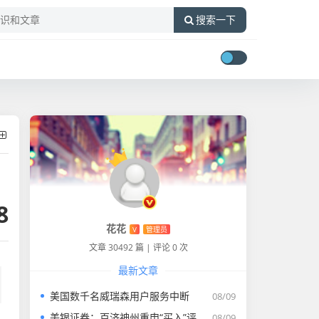
搜索一下
8
花花
V
管理员
文章 30492 篇
|
评论 0 次
最新文章
美国数千名威瑞森用户服务中断
08/09
美银证券：百济神州重申“买入”评级 目标价升至255.43港元
08/09