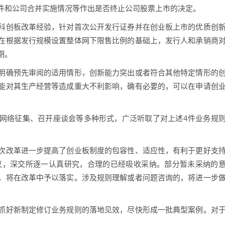
件和公司合并实施情况等作出是否终止公司股票上市的决定。
创板改革经验，针对首次公开发行证券并在创业板上市的优质创
在根据发行规模设置整体网下限售比例的基础上，发行人和承销商
期。
确预先审阅的适用情形，创新能力突出或者符合其他特定情形的
能对其生产经营等造成重大不利影响，确有必要的，可以在申请创
络征集、召开座谈会等多种形式，广泛听取了对上述4件业务规
改革进一步提高了创业板制度的包容性、适应性，有利于更好支
议，深交所逐一认真研究，合理的已经吸收采纳。部分暂未采纳的
，将在改革中予以落实。涉及规则理解或者问题咨询的，将进一步
好新制定修订业务规则的落地见效，尽快形成一批典型案例。对