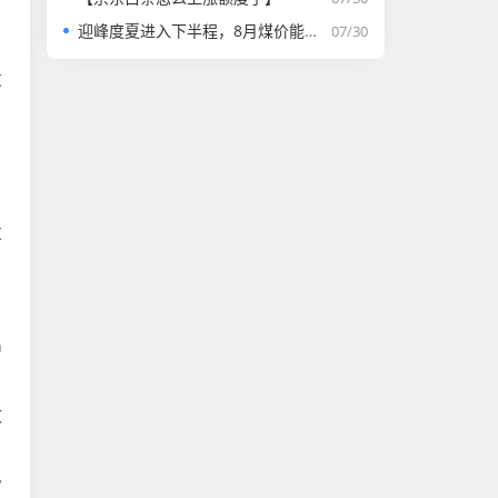
迎峰度夏进入下半程，8月煤价能否走强？
07/30
1
发
发
出
收
审