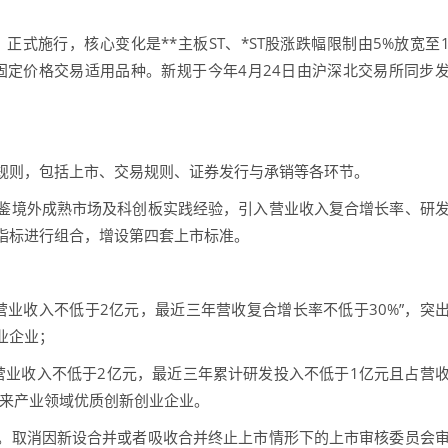
正式施行，核心变化是**主板ST、*ST股涨跌幅限制由5%放宽至
固定价格交易适用品种。新规于今年4月24日由沪深北交易所同步
则，包括上市、交易规则、证券发行与承销等各环节。
境外成熟市场及科创板实践经验，引入营业收入复合增长率、研
指标进行组合，增设第四套上市标准。
业收入不低于2亿元，最近三年营收复合增长率不低于30%”，突
业企业；
业收入不低于2亿元，最近三年累计研发投入不低于1亿元且占营
未来产业领域优质创新创业企业。
取消因新设合并或者吸收合并终止上市情形下的上市审核委员会