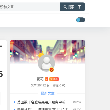
搜索一下
5
花花
V
管理员
文章 30492 篇
|
评论 0 次
最新文章
美国数千名威瑞森用户服务中断
08/09
美银证券：百济神州重申“买入”评级 目标价升至255.43港元
08/09