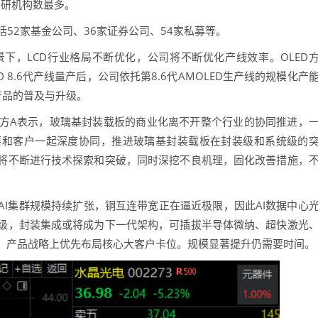
研机构数最多。
括52家基金公司、36家证券公司、54家私募等。
，LCD行业格局不断优化，公司将不断优化产线效率。OLED
8.6代产线量产后，公司依托第8.6代AMOLED生产线的规模化产
产品的普及与升级。
A表示，玻璃基封装载板的商业化离不开整个行业的协同推进，
要和客户一起深度协同，推进玻璃基封装载板在封装级和系统级的
将不断进行技术探索和突破，同时深挖不良机理，固化改善措施，
集群规模持续扩张，铜互连带宽正在逼近极限，因此AI数据中心
级，封装集成或将成为下一代架构，可插拔半导体微纳、超快激光
，产品战略上优先布局核心大客户卡位。规模显著提升仍需要时间。