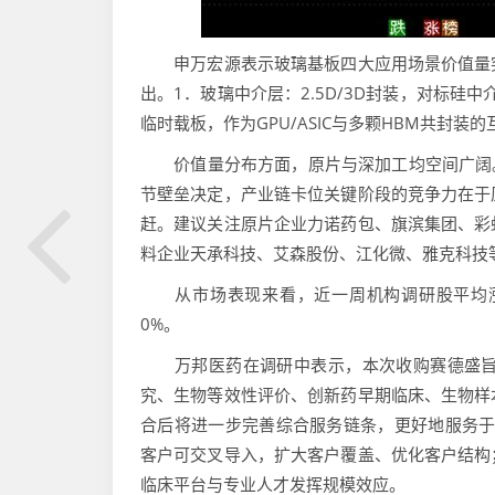
申万宏源表示玻璃基板四大应用场景价值量突
出。1．玻璃中介层：2.5D/3D封装，对标硅中
临时载板，作为GPU/ASIC与多颗HBM共封
价值量分布方面，原片与深加工均空间广阔。
节壁垒决定，产业链卡位关键阶段的竞争力在于
赶。建议关注原片企业力诺药包、旗滨集团、彩
料企业天承科技、艾森股份、江化微、雅克科技
从市场表现来看，近一周机构调研股平均涨
0%。
万邦医药在调研中表示，本次收购赛德盛旨
究、生物等效性评价、创新药早期临床、生物样
合后将进一步完善综合服务链条，更好地服务于全
客户可交叉导入，扩大客户覆盖、优化客户结构
临床平台与专业人才发挥规模效应。