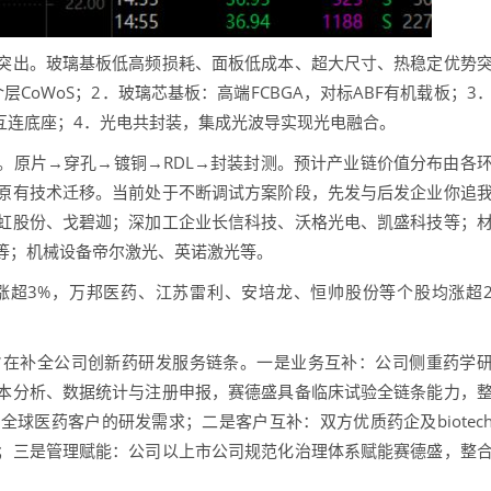
出。玻璃基板低高频损耗、面板低成本、超大尺寸、热稳定优势
介层CoWoS；2．玻璃芯基板：高端FCBGA，对标ABF有机载板；3
装的互连底座；4．光电共封装，集成光波导实现光电融合。
原片→穿孔→镀铜→RDL→封装封测。预计产业链价值分布由各
原有技术迁移。当前处于不断调试方案阶段，先发与后发企业你追
虹股份、戈碧迦；深加工企业长信科技、沃格光电、凯盛科技等；
等；机械设备帝尔激光、英诺激光等。
超3%，万邦医药、江苏雷利、安培龙、恒帅股份等个股均涨超
在补全公司创新药研发服务链条。一是业务互补：公司侧重药学
本分析、数据统计与注册申报，赛德盛具备临床试验全链条能力，
球医药客户的研发需求；二是客户互补：双方优质药企及biotec
；三是管理赋能：公司以上市公司规范化治理体系赋能赛德盛，整