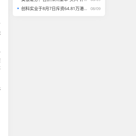
创科实业于8月7日斥资64.81万港元回购4500股
08/09
方
能
一
突
不
光
、