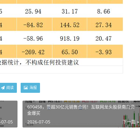
阅读
海报
600458，签超30亿元销售合同！互联网龙头股获南向资
金爆买
-07-05
2026-07-05
下一篇 »