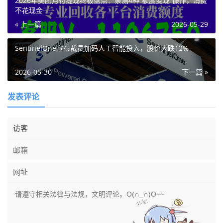
2026年美团月付提现终极盘点：亲测4种“额度变现”操作，消费
不花现金
« 上一篇
2026-05-29
SentinelOne宣布裁员加码人工智能投入，股价大跌12%
2026-05-30
下一篇 »
发表评论