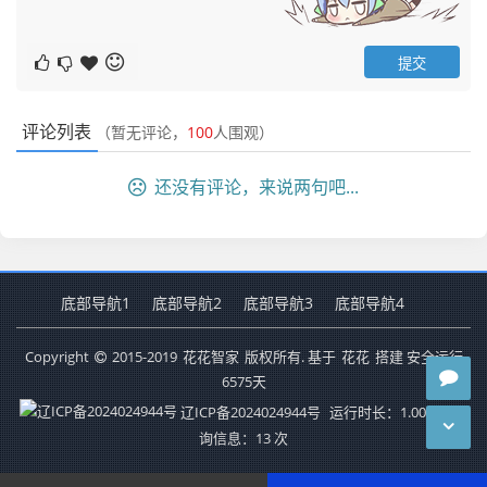
评论列表
（暂无评论，
100
人围观）
还没有评论，来说两句吧...
底部导航1
底部导航2
底部导航3
底部导航4
Copyright
2015-2019
花花智家
版权所有. 基于
花花
搭建 安全运行
6575
天
辽ICP备2024024944号
运行时长：1.000秒
查
询信息：13 次