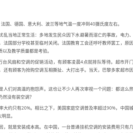
国、德国、意大利、波兰等地气温一度冲到40摄氏度左右。
乱当地正常生活：多地发生民众因下水避暑而溺亡的事故，电力
，法国部分学校甚至临时关闭。法国教育工会还呼吁教师罢工，原
质以及教学质量都是考验。
万台风扇和空调的促销活动，有顾客凌晨4点就排队等待。超市开
，还有顾客为抢购空调互相撕扯、大打出手。当天，巴黎多家超市
人们对高温的抱怨声。这也让不少人再次审视一个问题：都这么
仍然没有装空调？
约只有20%。相比之下，美国家庭空调普及率超过90%，中国
太明显。
，就是安装成本高。在中国，一台普通挂机空调的安装费用只有