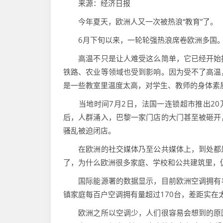
来源：经济日报
今年夏天，欧洲人又一次被热浪“教育”了。
6月下旬以来，一轮轮强热浪席卷欧洲多国。法
高温不只是让人难受这么简单，它已经开始扰
铁路、农业等领域也受到影响。因为受不了高温
是一些教室里温度太高，对学生、教师的身体素
当地时间7月2日，法国一连锁超市推出20
后，人群涌入，巴黎一家门店的大门甚至被砸开
骚乱被迫闭店。
在欧洲的社交媒体乃至公共媒体上，到处都是
了，为什么欧洲很多家庭、学校和公共建筑里，
国际能源署的数据显示，目前欧洲空调拥有率大
镇家庭每百户空调拥有量超过170台，差距实在
欧洲之所以空调少，人们很容易会想到的原因