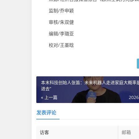
监制/乔申颖
审核/朱双健
编辑/李璐亚
校对/王墨晗
本末科技创始人张笛：未来机器人走进家庭大概率是
进去”
« 上一篇
2026
发表评论