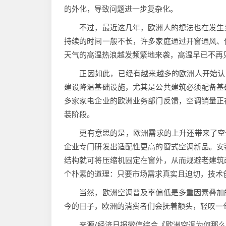
的外化，导致问题进一步复杂化。
不过，最近这几年，欧洲人的想法也在发生变
持续的时间一般不长，许多家庭通过开窗通风、
天气的高温热浪越发频繁地来袭，高温早已不再
正因如此，已经有越来越多的欧洲人开始认同
建设降温基础设施，尤其是公共建筑必须配备基
多家家电企业的欧洲业务部门反馈，空调销量正
装阶段。
更有意思的是，欧洲需求的上升还带来了空调
企业专门研发出适配性更高的窗式空调新品。安
结构就可将压缩机固定在窗外，从而规避老建筑
个朴素的道理：只要市场需求真实且迫切，技术
当然，欧洲空调普及率偏低是多重因素叠加的
今的日子，欧洲的消费者们会抚着额头，轻叹一句
来源/经济日报微信综合《欧洲空调为何那么少》