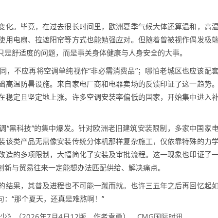
化。毕竟，在过去很长时间里，欧洲夏季气候大体还算温和，高
使用电扇、拉遮阳帘等方式也能勉强应对。但随着曾被视作偶发极
只是舒适度的问题，而是事关身体健康与人身安全的大事。
，不应再将空调单纯视作“非必需消费品”；哪怕老城区也应该配
础高温防暑设施。来自家电厂商和电器卖场的反馈印证了这一趋势
在稳定且坚定地上涨。许多空调安装率偏低的国家，开始集中进入
“黑科技”的集中爆发。针对欧洲老旧建筑安装限制，多家中国家
装该类产品无需像安装传统分体机那样复杂施工，仅依靠特殊的力
改造的多项限制，大幅简化了安装及审批流程。这一现象也印证了
创新与贸易往来一定能想办法匹配供给、解决痛点。
结果，其普及进程也不可能一蹴而就。也许三五年之后再回忆起
：“那个夏天，还真是难熬啊！”
（2026年7月4日12版，作者袁勇）、CMG国际时讯