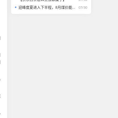
迎峰度夏进入下半程，8月煤价能否走强？
07/30
、
因
门
因
热
城
几