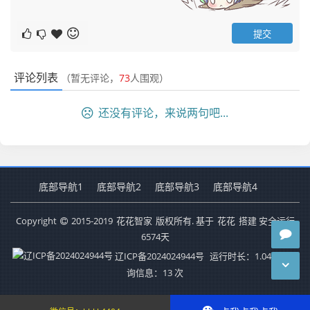
评论列表
（暂无评论，
73
人围观）
还没有评论，来说两句吧...
底部导航1
底部导航2
底部导航3
底部导航4
Copyright
2015-2019
花花智家
版权所有. 基于
花花
搭建 安全运行
6574
天
辽ICP备2024024944号
运行时长：1.041秒
查
询信息：13 次