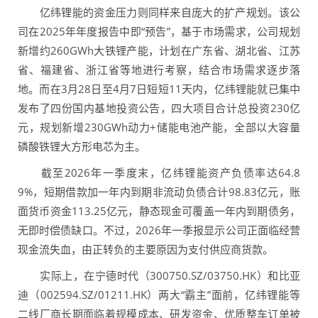
亿纬锂能的资金压力则同样来自庞大的扩产规划。该公
司在2025年年度报告中即“预告”，基于市场需求，公司规划
新增约260GWh大铁锂产能，计划在广东省、湖北省、江苏
省、福建省、浙江省等地进行考察，结合市场需求逐步落
地。而在3月28日至4月7日短短11天内，亿纬锂能就已集中
发布了四份国内基地投资公告，四大项目合计总投资230亿
元，规划新增230GWh动力+储能电池产能，全部以大容量
磷酸铁锂大方形电芯为主。
截至2026年一季度末，亿纬锂能资产负债率达64.8
9%，短期借款加一年内到期非流动负债合计98.83亿元，账
面货币资金113.25亿元，静态现金可覆盖一年内到期债务，
无即时偿债缺口。不过，2026年一季报显示公司正面临经营
现金流失血，由正转负的主要原因为支付供应商货款。
实际上，在宁德时代（300750.SZ/03750.HK）和比亚
迪（002594.SZ/01211.HK）两大“霸主”面前，亿纬锂能等
二线厂商长期面临着规模成本、研发资金、优质整车订单被