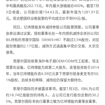
中旬最高触及202.15元，年内最大涨幅接近400%。截至7月
3日收盘，公司股价报154.63元，最新市值为1281.91亿
元。而合肥国轩出售股票的平均成交价不到99元/股。
同日，亿纬锂能发布减持参股公司股票预案。公司董事
会审议通过议案，授权董事长在一年内择机减持全资孙公司E
BIL持有的思摩尔国际（06969.HK）不超过3.5%股份，对应
股份数量约2.17亿股，减持方式涵盖集中竞价交易、大宗交
易等。
思摩尔国际依靠海外电子烟OEM/ODM代工起家，现主
营雾化设备。亿纬锂能为其第二大股东，该笔投资始于2014
年，当年亿纬锂能斥资4.39亿元拿下思摩尔前身麦克韦尔50.
1%股权，后续多轮稀释、减持后仍保留大额持仓。
思摩尔国际同步披露该事项。截至7月3日，EBIL为公司
约18.74亿股股份的持有人，占公司已发行股份总数约30.2
5%。思摩尔国际非执行董事江敏为亿纬锂能的董事会董事、