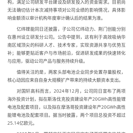
构，满足公司研发平台建设及研发投入的资金需求。目前尚
无法确切估计本次减持事项对公司业绩的影响情况，具体影
响金额须以审计机构年度审计确认后的结果为准。
亿纬锂能同日还披露，子公司亿纬动力、荆门创能分别
在惠州设立研发分公司。公告中提到，这有利于高效吸纳华
南区域顶尖的科研人才、技术专家，实现资源共享与优势互
补；能够更贴近客户与市场前沿，促进研发成果的快速转化
与应用，驱动公司产品与服务持续升级。
值得关注的是，两家头部电池企业同步处置存量股权，
核心动因应来自自身大规模扩产带来的持续大额资本支出。
对国轩高科而言，2024年12月，公司同日宣布了两项
海外投资计划，拟在斯洛伐克投资建设年产20GWh高性能锂
电池及配套项目，以及拟在摩洛哥投资建设年产20GWh高性
能锂电池及配套项目。据当时披露，两个项目总投资不超过
25.14亿欧元。