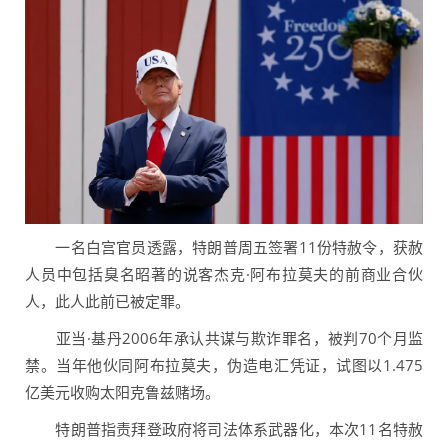
一名白宫官员透露，特朗普周五签署11份特赦令，获赦
人员中包括臭名昭著的说客杰克·阿布拉莫夫的前商业合伙
人，此人此前已被定罪。
亚当·基丹2006年承认共谋与欺诈罪名，被判70个月监
禁。当年他伙同阿布拉莫夫，伪造电汇凭证，试图以1.475
亿美元收购太阳克鲁兹赌场。
特朗普指责拜登政府将司法体系武器化，本次11名特赦