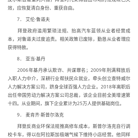
效，应恢复清白身份、重获自由。
7． 艾伦·鲁道夫
拜登政府滥用繁琐法规、抬高汽车蓝领从业者经营成
本，对鲁道夫过度追责。相关政策已废除，勤恳从业者理应
获得特赦。
8． 亚当·基丹
2006年基丹承认欺诈、共谋罪名；2009年刑满释放后
入职人力中介，深耕行业帮扶民众就业，牵头创立查特威尔
人力解决方案公司，跻身全球百强人力企业。2018年离职后
出任帝国劳动力解决方案公司总裁，该企业目前全美增速第
十四。从业期间，旗下企业累计为25万人提供基础岗位。
9． 麦肯齐·斯普尔洛克
拜登反商业环保法规推高修车成本，斯普尔洛克自行调
校卡车，得以在阿拉斯加极端气候下维持小店经营。他同样