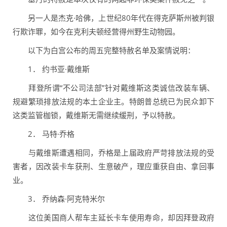
另一人是杰克·哈佛，上世纪80年代在得克萨斯州被判银
行欺诈罪，如今在克利夫顿经营得州野生动物园。
以下为白宫公布的周五完整特赦名单及案情说明：
1． 约书亚·戴维斯
拜登所谓“不公司法部”针对戴维斯这类诚信改装车辆、
规避繁琐排放法规的本土企业主。特朗普总统已为民众卸下
这类监管枷锁，戴维斯无需继续缓刑，予以特赦。
2． 马特·乔格
与戴维斯遭遇相同，乔格是上届政府严苛排放法规的受
害者，因改装卡车获刑、生意破产，理应重获自由、拿回事
业。
3． 乔纳森·阿克特米尔
这位美国商人帮车主延长卡车使用寿命，却因拜登政府