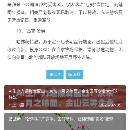
是拜登不公司法部的受害者，仅因这项“违规”遭住宅、商铺
同步搜查。相关严苛政策现已取消，予以特赦，允许他恢复
无污点记录、重返军队。
10． 杰克·哈佛
哈佛获特赦，源于定罪后长期品行端正。出狱后他彻底
改过自新，投身公益：在自家牧场保护、繁育濒危动物，无
偿向美军与北约部队开放场地开展野外训练。
阅读
海报
AI生产力迎爆发窗口！京东、月之暗面、金山云等企业大佬这
样说
« 上一篇
2026-07-05
备战新一轮锂电扩产竞争，国轩高科、亿纬锂能“卖股”变现