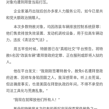
对象均遭到拜登当局打压。
企业家基丹出狱后创办多家人力服务公司，如今已是共
和党大额政治捐赠人。
本次多数特赦对象，均因改装车辆排放控制系统获罪：
他们售卖排放失效装置、发动机调校设备，用于拉高车辆动
力，违反《清洁空气法》。
周五早些时候，特朗普已在“真相社交”平台预告，将特
赦6名因“改装车辆”遭拜登政府定罪、正在服刑或即将入狱的
人。
他在平台发文：“我刚刚签署特赦令，赦免6名遭拜登政
府迫害、因修车身陷囹圄之人，我深感荣幸。听上去荒诞，
但这确是事实，也是美国在拜登执政四年间，不得不承受的
司法工具化与荒唐乱象。”
“我现在就释放他们所有人！”
基丹的特赦是本次仅有的两起非环保类案件赦免之一。