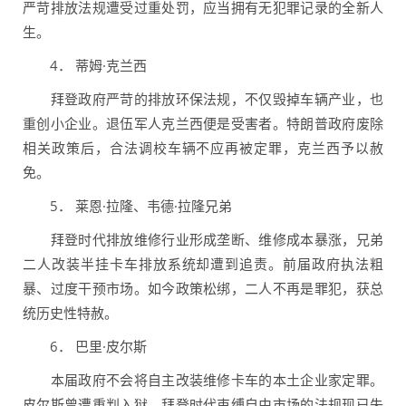
严苛排放法规遭受过重处罚，应当拥有无犯罪记录的全新人
生。
4． 蒂姆·克兰西
拜登政府严苛的排放环保法规，不仅毁掉车辆产业，也
重创小企业。退伍军人克兰西便是受害者。特朗普政府废除
相关政策后，合法调校车辆不应再被定罪，克兰西予以赦
免。
5． 莱恩·拉隆、韦德·拉隆兄弟
拜登时代排放维修行业形成垄断、维修成本暴涨，兄弟
二人改装半挂卡车排放系统却遭到追责。前届政府执法粗
暴、过度干预市场。如今政策松绑，二人不再是罪犯，获总
统历史性特赦。
6． 巴里·皮尔斯
本届政府不会将自主改装维修卡车的本土企业家定罪。
皮尔斯曾遭重判入狱，拜登时代束缚自由市场的法规现已失