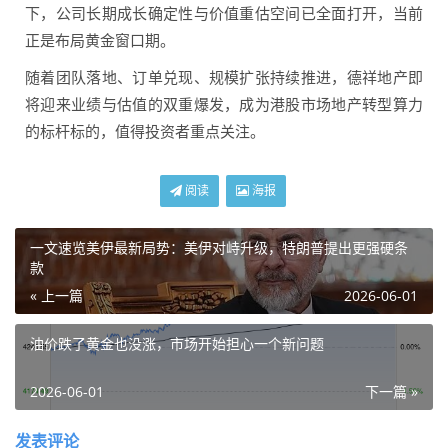
下，公司长期成长确定性与价值重估空间已全面打开，当前
正是布局黄金窗口期。
随着团队落地、订单兑现、规模扩张持续推进，德祥地产即
将迎来业绩与估值的双重爆发，成为港股市场地产转型算力
的标杆标的，值得投资者重点关注。
阅读
海报
一文速览美伊最新局势：美伊对峙升级，特朗普提出更强硬条
款
« 上一篇
2026-06-01
油价跌了黄金也没涨，市场开始担心一个新问题
2026-06-01
下一篇 »
发表评论