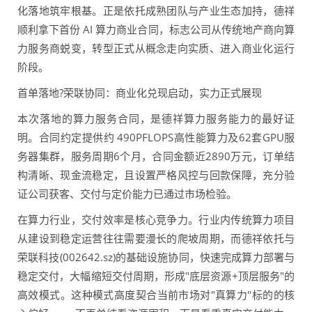
化落地筑牢根基。正是依托成熟团队与产业生态加持，德祥
顺利拿下首份 AI 算力商业合同，标志公司从传统地产商向算
力服务商蜕变，转型正式从概念走向实质、进入商业化运行
阶段。
首单落地?荣联协同：商业化兑现启动，实力正式展现
本次落地的算力服务合同，是德祥算力服务能力的最好证
明。合同约定提供约 490PFLOPS高性能算力及62套GPU服
务器集群，服务周期6个月，合同金额近2890万元，订单结
构清晰、现金流稳定，且设置严格风控与回款保障，充分验
证公司获客、交付与定价能力已通过市场检验。
在算力行业，交付效率是核心竞争力。行业内传统算力项目
从建设到稳定运营往往需要漫长的爬坡周期，而德祥依托与
荣联科技(002642.sz)的基础设施协同，快速完成算力部署与
稳定交付，大幅缩短交付周期，形成"底层资源+顶层服务"的
高效模式。这种模式高度契合当前市场对"真算力"标的的核