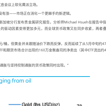
议息会议上软化鹰派立场。
有涨——市场正在消化一个更棘手的新逻辑。
分行发布贵金属研究报告，分析师Michael Hsueh在报告中
胀的驱动因素变得更加多元，而全球货币政策又在同步收紧，两者
/桶，但黄金并未跟随油价下跌而反弹，反而延续了从5月中旬约4
TF和期货市场合计出现约160万金衡盎司的净卖出（其中ETF流出约
胀与坚持控制通胀的货币政策同时出现。”