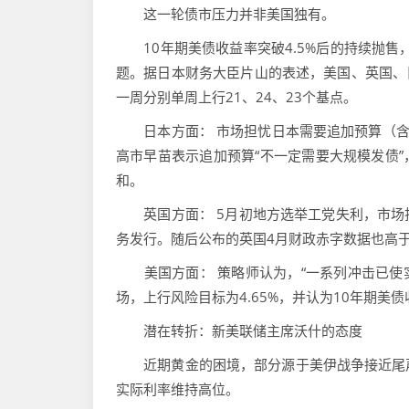
这一轮债市压力并非美国独有。
10年期美债收益率突破4.5%后的持续抛售，
题。据日本财务大臣片山的表述，美国、英国、日
一周分别单周上行21、24、23个基点。
日本方面： 市场担忧日本需要追加预算（含能
高市早苗表示追加预算“不一定需要大规模发债”
和。
英国方面： 5月初地方选举工党失利，市场
务发行。随后公布的英国4月财政赤字数据也高于
美国方面： 策略师认为，“一系列冲击已使实
场，上行风险目标为4.65%，并认为10年期美
潜在转折：新美联储主席沃什的态度
近期黄金的困境，部分源于美伊战争接近尾声
实际利率维持高位。