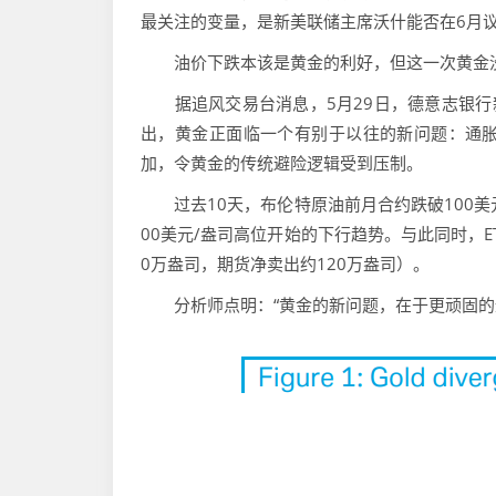
最关注的变量，是新美联储主席沃什能否在6月
油价下跌本该是黄金的利好，但这一次黄金没
据追风交易台消息，5月29日，德意志银行新加坡
出，黄金正面临一个有别于以往的新问题：通
加，令黄金的传统避险逻辑受到压制。
过去10天，布伦特原油前月合约跌破100美元
00美元/盎司高位开始的下行趋势。与此同时，E
0万盎司，期货净卖出约120万盎司）。
分析师点明：“黄金的新问题，在于更顽固的通