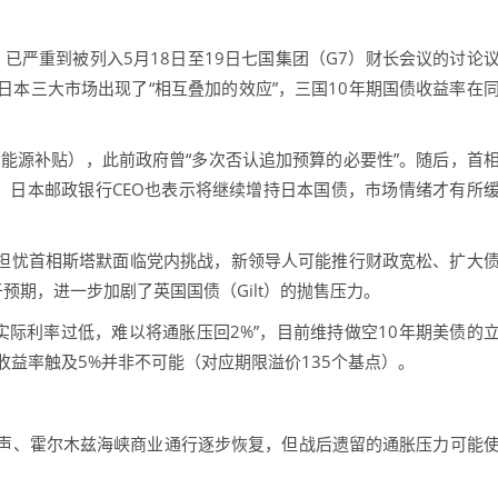
已严重到被列入5月18日至19日七国集团（G7）财长会议的讨论
本三大市场出现了“相互叠加的效应”，三国10年期国债收益率在
源补贴），此前政府曾“多次否认追加预算的必要性”。随后，首
，日本邮政银行CEO也表示将继续增持日本国债，市场情绪才有所
担忧首相斯塔默面临党内挑战，新领导人可能推行财政宽松、扩大
预期，进一步加剧了英国国债（Gilt）的抛售压力。
际利率过低，难以将通胀压回2%”，目前维持做空10年期美债的
债收益率触及5%并非不可能（对应期限溢价135个基点）。
、霍尔木兹海峡商业通行逐步恢复，但战后遗留的通胀压力可能