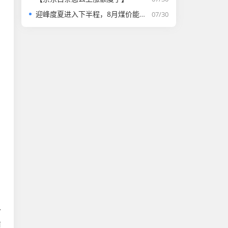
迎峰度夏进入下半程，8月煤价能否走强？
07/30
令
前