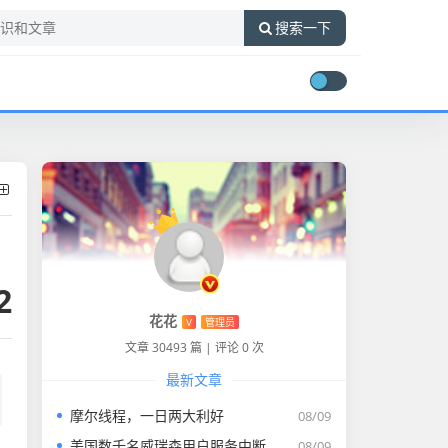
搜索一下
2
花花
V
管理员
文章 30493 篇
|
评论 0 次
最新文章
摩尔线程，一日两大利好
08/09
美国数千名威瑞森用户服务中断
08/09