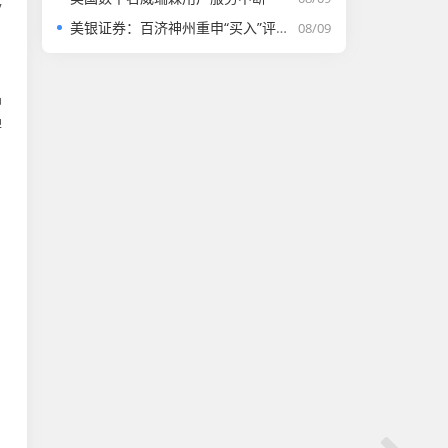
y
美银证券：百济神州重申“买入”评级 目标价升至255.43港元
08/09
，
品
牌