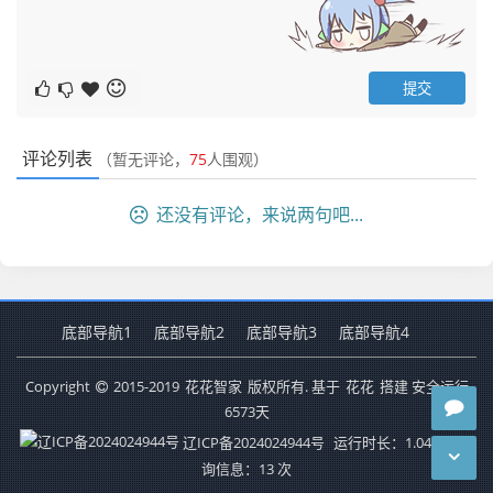
评论列表
（暂无评论，
75
人围观）
还没有评论，来说两句吧...
底部导航1
底部导航2
底部导航3
底部导航4
Copyright
2015-2019
花花智家
版权所有. 基于
花花
搭建 安全运行
6573
天
辽ICP备2024024944号
运行时长：1.043秒
查
询信息：13 次