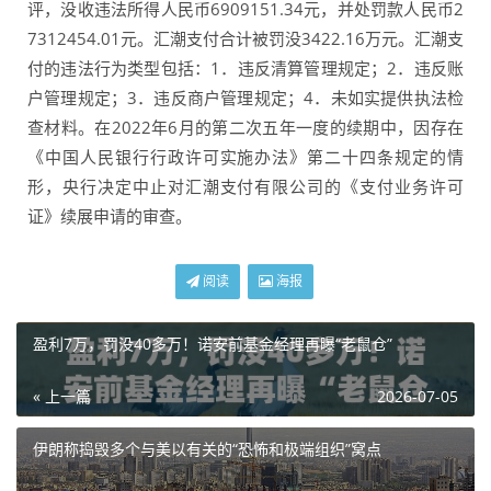
评，没收违法所得人民币6909151.34元，并处罚款人民币2
7312454.01元。汇潮支付合计被罚没3422.16万元。汇潮支
付的违法行为类型包括：1．违反清算管理规定；2．违反账
户管理规定；3．违反商户管理规定；4．未如实提供执法检
查材料。在2022年6月的第二次五年一度的续期中，因存在
《中国人民银行行政许可实施办法》第二十四条规定的情
形，央行决定中止对汇潮支付有限公司的《支付业务许可
证》续展申请的审查。
阅读
海报
盈利7万，罚没40多万！诺安前基金经理再曝“老鼠仓”
« 上一篇
2026-07-05
伊朗称捣毁多个与美以有关的“恐怖和极端组织”窝点