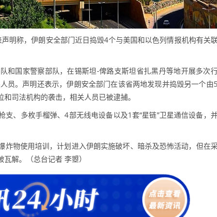
声明称，伊朗安全部门近日捣毁4个与美国和以色列情报机构有关
和国家警察部队，在锡斯坦-俾路支斯坦省扎黑丹等地开展多次
装人员。声明还表示，伊朗安全部门在该省两地发现并捣毁另一个由
位和司法机构的袭击，相关人员已被逮捕。
、多枚手榴弹、4部无线电设备以及1套“星链”卫星通信设备，
炸物使用培训，计划进入伊朗实施破坏、暗杀及恐怖活动，但在
被瓦解。（总台记者 李曌）