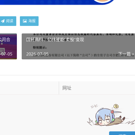
阅读
海报
公司合
国轩高科、亿纬锂能“卖股”变现
-07-05
2026-07-05
下一篇 »