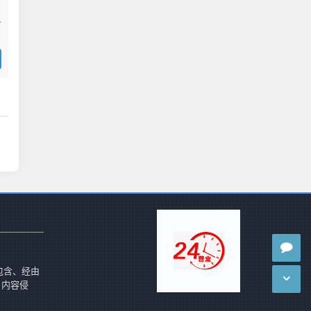
包含、经由
 内容侵