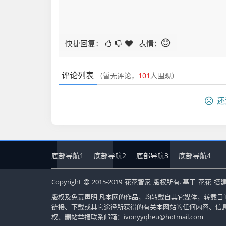
快捷回复：
表情：
评论列表
（暂无评论，
101
人围观）
还
底部导航1
底部导航2
底部导航3
底部导航4
Copyright
2015-2019
花花智家
版权所有. 基于
花花
搭建
版权及免责声明 凡本网的作品，均转载自其它媒体，转载目
链接、下载或其它途径所获得的有关本网站的任何内容、信
权、删帖举报联系邮箱：ivonyyqheu@hotmail.com