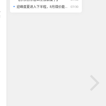
迎峰度夏进入下半程，8月煤价能否走强？
07/30
执
答