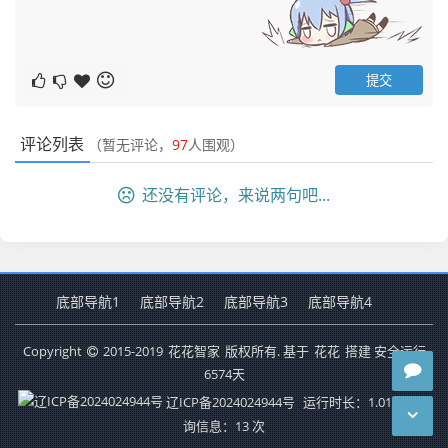
评论列表
（暂无评论，
97
人围观）
还没有评论，来说两句吧...
底部导航1
底部导航2
底部导航3
底部导航4
Copyright
2015-2019
花花智家
版权所有. 基于
花花
搭建 安全运行
6574
天
辽ICP备2024024944号
运行时长：1.013秒
查
询信息：13 次