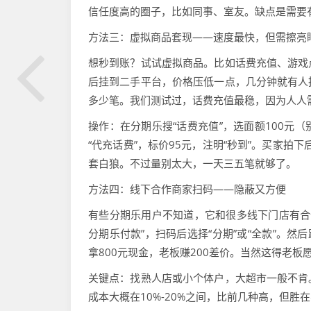
信任度高的圈子，比如同事、室友。缺点是需要
方法三：虚拟商品套现——速度最快，但需擦亮
想秒到账？试试虚拟商品。比如话费充值、游戏
后挂到二手平台，价格压低一点，几分钟就有人
多少笔。我们测试过，话费充值最稳，因为人人
操作：在分期乐搜“话费充值”，选面额100元
“代充话费”，标价95元，注明“秒到”。买家
套白狼。不过量别太大，一天三五笔就够了。
方法四：线下合作商家扫码——隐蔽又方便
有些分期乐用户不知道，它和很多线下门店有合
分期乐付款”，扫码后选择“分期”或“全款”。然
拿800元现金，老板赚200差价。当然这得老板
关键点：找熟人店或小个体户，大超市一般不肯
成本大概在10%-20%之间，比前几种高，但