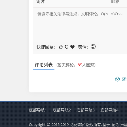
快捷回复：
表情：
评论列表
（暂无评论，
85
人围观）
还
底部导航1
底部导航2
底部导航3
底部导航4
Copyright
2015-2019
花花智家
版权所有. 基于
花花
搭建