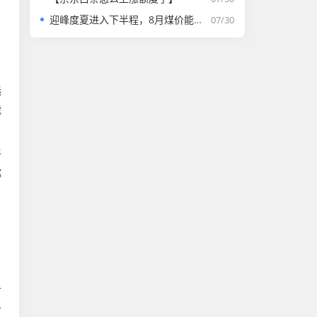
迎峰度夏进入下半程，8月煤价能否走强？
07/30
选
能
折
都
，
付
合