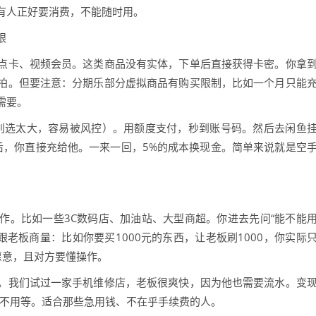
有人正好要消费，不能随时用。
眼
点卡、视频会员。这类商品没有实体，下单后直接获得卡密。你拿
拍。但要注意：分期乐部分虚拟商品有购买限制，比如一个月只能
需要。
（别选太大，容易被风控）。用额度支付，秒到账号码。然后去闲鱼
拍下后，你直接充给他。一来一回，5%的成本换现金。简单来说就是空
作。比如一些3C数码店、加油站、大型商超。你进去先问“能不能
后跟老板商量：比如你要买1000元的东西，让老板刷1000，你实际
愿意，且对方要懂操作。
。我们试过一家手机维修店，老板很爽快，因为他也需要流水。变
胜在不用等。适合那些急用钱、不在乎手续费的人。