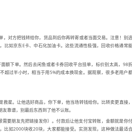
单，对方把钱转给你，货品到后你再转寄或者当面交易。注意！别
，比如京东E卡、中石化加油卡。这些流通性极强，回收价格通常
好面额下单。然后去闲鱼或者卡券回收平台挂单，标价别太高，98
不超过半小时，相当于用5%的成本换现金。据观察，很多老用户
是救星。让他选好商品，你下单，他当场转钱给你。比转卖更直接
朋友靠谱，别最后东西到了他不认账。
场景需要朋友先把链接发你）。付款后让他支付宝转账，金额就是你
比如2000块收20块，大家都能接受。实测发现，这种做法最适