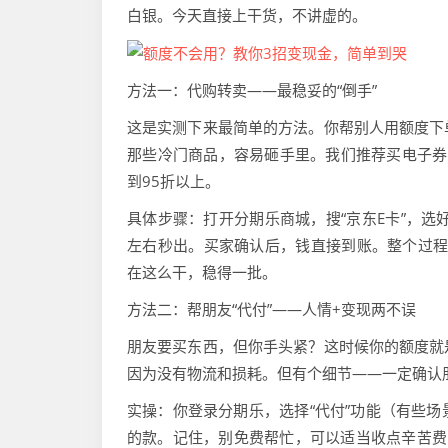
白银。今天直接上干货，不讲虚的。
方法一：代购转卖——最稳妥的“倒手”
这是实测下来最简单的方法。你帮别人用额度下
那些冷门商品，容易砸手里。我们推荐买电子券
到95折以上。
具体步骤：打开分期乐商城，搜“京东E卡”，选
左右秒出。买家确认后，钱直接到账。整个过程
在这么干，稳得一批。
方法二：帮朋友“代付”——人情+变现两不误
朋友要买东西，但你手头紧？这时候你的额度就
因为没有物流和损耗。但有个细节——一定确认
实操：你登录分期乐，选择“代付”功能（有些
的款。记住，别免费帮忙，可以适当收点辛苦费，