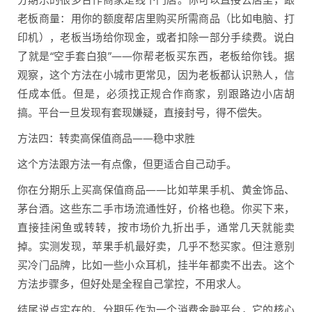
老板商量：用你的额度帮店里购买所需商品（比如电脑、打
印机），老板当场给你现金，或者扣除一部分手续费。说白
了就是“空手套白狼”——你帮老板买东西，老板给你钱。据
观察，这个方法在小城市更常见，因为老板都认识熟人，信
任成本低。但是，必须找正规合作商家，别跟路边小店胡
搞。平台一旦发现有套现嫌疑，直接封号，得不偿失。
方法四：转卖高保值商品——稳中求胜
这个方法跟方法一有点像，但更适合自己动手。
你在分期乐上买高保值商品——比如苹果手机、黄金饰品、
茅台酒。这些东二手市场流通性好，价格也稳。你买下来，
直接挂闲鱼或转转，按市场价九折出手，通常几天就能卖
掉。实测发现，苹果手机最好卖，几乎不愁买家。但注意别
买冷门品牌，比如一些小众耳机，挂半年都卖不出去。这个
方法步骤多，但好处是全程自己掌控，不用求人。
结尾说点实在的。分期乐作为一个消费金融平台，它的核心