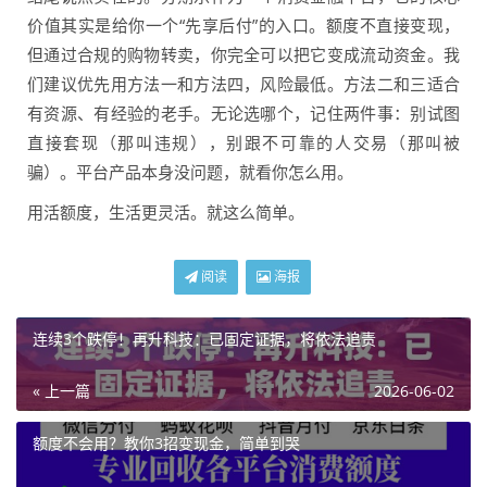
价值其实是给你一个“先享后付”的入口。额度不直接变现，
但通过合规的购物转卖，你完全可以把它变成流动资金。我
们建议优先用方法一和方法四，风险最低。方法二和三适合
有资源、有经验的老手。无论选哪个，记住两件事：别试图
直接套现（那叫违规），别跟不可靠的人交易（那叫被
骗）。平台产品本身没问题，就看你怎么用。
用活额度，生活更灵活。就这么简单。
阅读
海报
连续3个跌停！再升科技：已固定证据，将依法追责
« 上一篇
2026-06-02
额度不会用？教你3招变现金，简单到哭