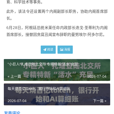
育、科学技术等事务。
此外，该法令还设置两个内阁副部长职务，协助内阁首席部
长。
6月28日，阿根廷总统米莱任命内政部长迭戈·圣蒂利为内阁
首席部长，接替因贪腐丑闻宣布辞职的曼努埃尔·阿多尔尼。
阅读
海报
“小巨人”扎堆登陆北交所 专精特新“活水”充足
« 上一篇
2026-07-04
每天烧百亿token，银行开始和AI算细账
2026-07-04
下一篇 »
发表评论