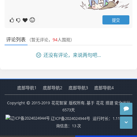
评论列表
（暂无评论，
94
人围观）
还没有评论，来说两句吧...
底部导航1
底部导航2
底部导航3
底部导航4
Copyright
2015-2019
花花智家
版权所有. 基于
花花
搭建 安全运行
6573
天
辽ICP备2024024944号
运行时长：1.117秒
查
询信息：13 次