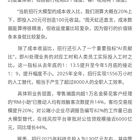
“当前招行大模型的成本收入比，我们测算大概在20%上
下，即投入20元可创造100元收益。”周天虹还直言，成本数
据能算得很精准，但收益度量比较复杂，因为银行的价值链
条本身就比较复杂。
除了成本收益比，招行还引入了一个重要指标“AI贡献
比”，即AI处理业务的对应工时和人类员工实际投入工时之
比。这一指标从去年底的1：13.5提升至今年5月底的接近
1：9，提升幅度不小。2025年全年，招行实现1556万小时
的人工替代，相当于产生了超过8000人的全职人工效率。
具体到业务层面，零售端面向超1万名金葵花客户经理
的“RM小助”已推动人均有效触客次数提升14%，客均交易规
模提升20%；对公端小企业尽调报告编写82%的工作量已由
大模型替代，在线风控平台审批对公信贷规模接近6000亿
元，同比增长44%。
据悉，招行2025年科技总投入为130亿元左右，其中算