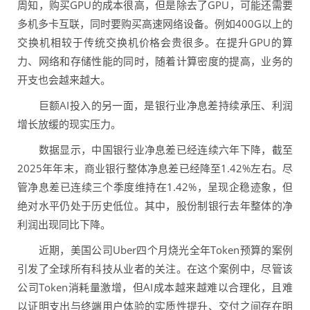
周知，购买GPU的成本很高，但是除去了GPU，可能还需要
多机多卡互联，同时要购买高速网络设备。例如400G以上的
交换机相较于传统交换机价格会贵很多。在提升GPU的算
力、网络和存储性能的同时，随着计算密度的提高，业务的
开支也会越来越大。
巨额AI投入的另一面，是银行业净息差持续承压、利润
增长放缓的现实压力。
数据显示，中国银行业净息差已经连续六年下降，截至
2025年年末，商业银行整体净息差已经降至1.42%左右。尽
管净息差已连续三个季度维持在1.42%，呈现企稳迹象，但
绝对水平仍处于历史低位。其中，股份制银行去年整体的净
利润出现同比下降。
近期，美国公司Uber四个月烧光全年Token预算的案例
引发了全球所有科技从业者的关注。在这个案例中，尽管该
公司Token消耗量激增，但AI成本越来越难以合理化，且难
以证明支出与终端用户体验的实质性提升、交付之间存在明