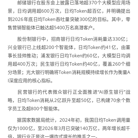
邮储银行在股东会上披露已落地超370个大模型应用场
景，日均调用超600万次，日均Token超百亿，并明确提出
到2026年底日均Token吞吐量突破300亿的目标。其中，零
售营销智能体已触达超5400万名高潜客户。
股份制银行中，招商银行日均Token消耗量达330亿；
兴业银行已上线超200个智能体，日均Token约41亿，由董
事长挂帅推动；浦发银行日均Token约60亿，大模型日均调
用超400万次；民生银行日均Token约40亿，覆盖260个细
分场景；光大银行明确将Token消耗规模持续增长作为衡量A
I深度应用的核心指标。
民营银行的代表微众银行正全面推进“AI原生银行”战
略，日均Token消耗从2亿跃升至超50亿，已构建70余个数
字员工及超800个智能体。
据国家数据局统计，2024年初，我国日均Token调用量
仅为1000亿，至2026年3月已突破140万亿，两年增长超千
倍，银行业正是这一爆炸式增长的推手之一。