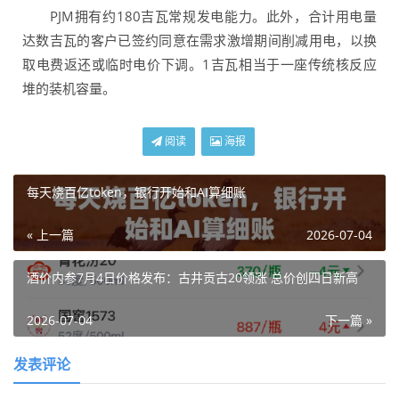
PJM拥有约180吉瓦常规发电能力。此外，合计用电量
达数吉瓦的客户已签约同意在需求激增期间削减用电，以换
取电费返还或临时电价下调。1吉瓦相当于一座传统核反应
堆的装机容量。
阅读
海报
每天烧百亿token，银行开始和AI算细账
« 上一篇
2026-07-04
酒价内参7月4日价格发布：古井贡古20领涨 总价创四日新高
2026-07-04
下一篇 »
发表评论