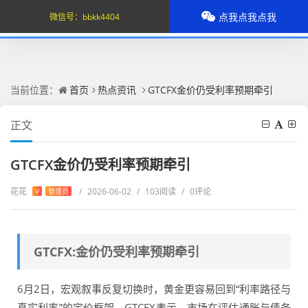
点我点我点我
微信号：
bbkk4404
当前位置：
首页
热点资讯
GTCFX金价仍受利率预期牵引
正文
GTCFX金价仍受利率预期牵引
花花
/
2026-06-02
/
103阅读
/
0评论
V
管理员
GTCFX:金价仍受利率预期牵引
6月2日，宏观叙事反复切换时，黄金更容易回到“利率路径与
真实利率”的定价框架。GTCFX表示，市场在评估通胀与债务