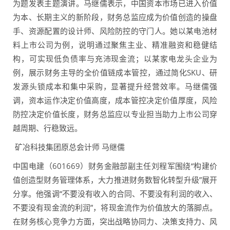
为题发表主题演讲。马继儒表示，中国资本市场已进入价值
为本、长期主义的新阶段，财务总监应成为价值创造的操盘
手、资源配置的设计师、风险防控的守门人。她以某电池材
料上市公司为例，说明通过聚焦主业、精准融资和稳健结
构，可实现低负债率与充沛现金流；以某家电龙头企业为
例，展示财务主导的全价值链成本管控，通过简化SKU、研
发源头锁成本和集中采购，显著提升经营效率。马继儒强
调，资本运作决定价值高度，成本管控决定价值厚度，风险
防控决定价值长度，财务总监应以专业担当助力上市公司穿
越周期、行稳致远。
矿冶科技集团原总会计师 马继儒
中国电建（601669）财务金融部副主任刘程军围绕“构建价
值创造型财务管理体系，大力推进财务数智化转型升级”展开
分享。他强调“不要没有收入的合同、不要没有利润的收入、
不要没有现金流的利润”，将现金流作为价值放大的落脚点。
在财务核心竞争力方面，突出战略协同力、决策支持力、风