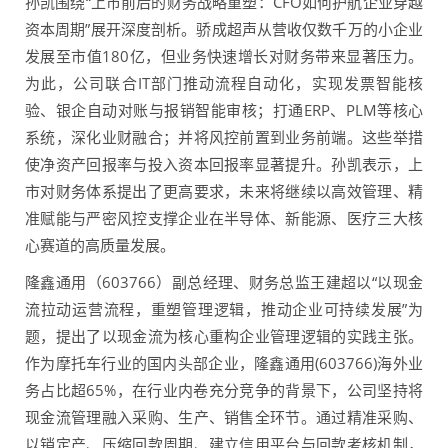
孙凯围绕“上市前后的财务战略重塑：CFO如何护航企业穿越
资本周期”展开深度剖析。骄成超声从营收仅数千万的小企业
发展至市值180亿，但业务快速增长对财务带来显著压力。
为此，公司联合IT部门推动流程自动化，实现发票智能核
验、银企自动对账与报销智能审核；打通ERP、PLM等核心
系统，深化业财融合；并将风控前置到业务前端。这些举措
使净资产回报率与投入资本回报率显著提升。孙凯表示，上
市对财务体系提出了更高要求，未来将继续以高效管理、精
准赋能与严密风控支撑企业在半导体、新能源、医疗三大核
心赛道的高质量发展。
隆鑫通用（603766）副总经理、财务总监王建超以“以现金
流拉动运营流程，重塑管理逻辑，推动企业可持续发展”为
题，提出了以现金流为核心重构企业管理逻辑的实践主张。
作为摩托车行业的国内头部企业，隆鑫通用(603766)海外业
务占比超65%，在行业内卷充分竞争的背景下，公司坚持将
现金流管理融入采购、生产、销售全环节。通过精准采购、
以销定产、压缩回款周期、建立信用平台与回款考核机制，