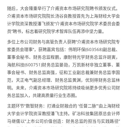
随后，大会隆重举行了介甫资本市场研究院聘书颁发仪式。
介甫资本市场研究院院长汤谷良教授首先为上海财经大学会
计学院资深教授潘飞颁发“介甫资本市场研究院学术委员会委
员”聘书，标志着研究院学术智库队伍再添中坚力量。
多位上市公司财务与高管负责人获聘“介甫资本市场研究院专
家委员会理事”，获聘嘉宾包括：伟明环保(603568)副总裁、
董事会秘书、财务总监程鹏，康耐特光学财务总监许胡寅，
海航科技(600751)财务总监晏勋，万凯新材非独立董事、董
事会秘书、财务总监高强，征和工业副总裁兼财务总监李国
范，天正电气副总经理、财务总监黄渊，优刻得财务总监林
明。未来，介甫资本市场研究院将持续吸纳更多优秀公司财
务总监加入，共建高质量行业生态圈。
主题环节“数智财务：打通业财融合的 ‘任督二脉’”由上海财经
大学会计学院资深教授潘飞主持。矿冶科技集团原总会计师
马继儒以“上市公司价值创造：财务总监的担当与实践路径”