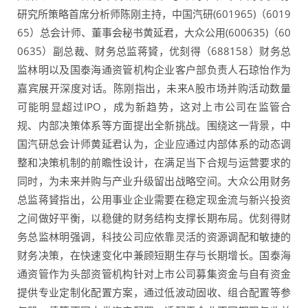
研究所策略首席分析师陈刚主持，中国汽研(601965)（6019
65）总会计师、董事会秘书黄延君，大众公用(600635)（60
0635）副总裁、财务总监蒋贇，优刻得（688158）财务总
监林明以及国泰海通资管机构企业客户部负责人石琼怡作为
嘉宾展开深度对话。陈刚指出，未来A股市场并购活动数量
可能明显超过IPO，成为新趋势，这对上市公司在监管合
规、内部决策体系等方面提出全新挑战。围绕这一背景，中
国汽研总会计师黄延君认为，企业应通过内部体系的动态调
整和决策机制的前瞻性设计，在满足当下合规与运营要求的
同时，为未来并购与产业升级留出战略空间。大众公用财务
总监蒋贇指出，公用事业企业需要在稳定现金流与新兴投资
之间做好平衡，以稳健的财务结构支撑长期布局。优刻得财
务总监林明强调，科技公司应依靠灵活的资源调配和敏捷的
财务决策，在快速变化中兼顾短期生存与长期增长。国泰海
通资管作为头部资管机构针对上市公司募集资金与自有资金
提供专业定制化配置方案，通过低波动固收、组合配置等参