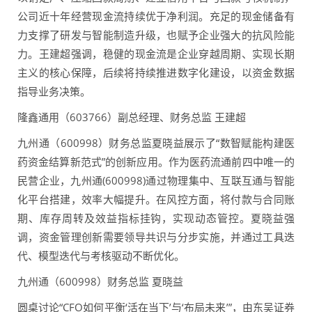
公司近十年经营现金流持续优于净利润。充足的现金储备有
力支撑了研发与智能制造升级，也赋予企业强大的抗风险能
力。王建超强调，稳健的现金流是企业穿越周期、实现长期
主义的核心保障，后续将持续推进数字化建设，以资金数据
指导业务决策。
隆鑫通用（603766）副总经理、财务总监 王建超
九州通（600998）财务总监夏晓益展示了“数智赋能构建医
药资金结算新范式”的创新应用。作为医药流通前四中唯一的
民营企业，九州通(600998)通过物理集中、互联互通与智能
化平台搭建，效率大幅提升。在风控方面，将付款与合同账
期、库存周转及效益指标挂钩，实现动态管控。夏晓益强
调，资金管理创新需要领导共识与分步实施，并通过工具迭
代、模型迭代与考核驱动不断优化。
九州通（600998）财务总监 夏晓益
圆桌讨论“CFO如何平衡‘活在当下’与‘布局未来’”，由东吴证券