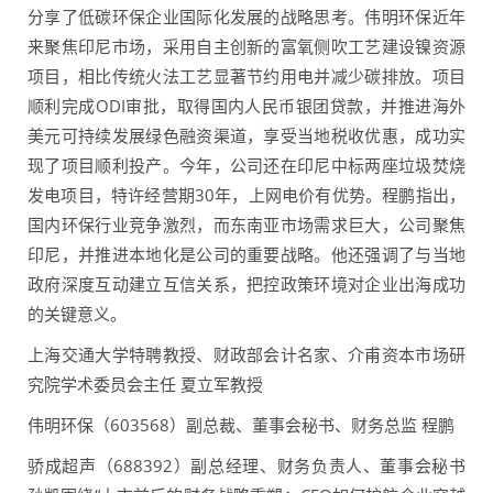
分享了低碳环保企业国际化发展的战略思考。伟明环保近年
来聚焦印尼市场，采用自主创新的富氧侧吹工艺建设镍资源
项目，相比传统火法工艺显著节约用电并减少碳排放。项目
顺利完成ODI审批，取得国内人民币银团贷款，并推进海外
美元可持续发展绿色融资渠道，享受当地税收优惠，成功实
现了项目顺利投产。今年，公司还在印尼中标两座垃圾焚烧
发电项目，特许经营期30年，上网电价有优势。程鹏指出，
国内环保行业竞争激烈，而东南亚市场需求巨大，公司聚焦
印尼，并推进本地化是公司的重要战略。他还强调了与当地
政府深度互动建立互信关系，把控政策环境对企业出海成功
的关键意义。
上海交通大学特聘教授、财政部会计名家、介甫资本市场研
究院学术委员会主任 夏立军教授
伟明环保（603568）副总裁、董事会秘书、财务总监 程鹏
骄成超声（688392）副总经理、财务负责人、董事会秘书