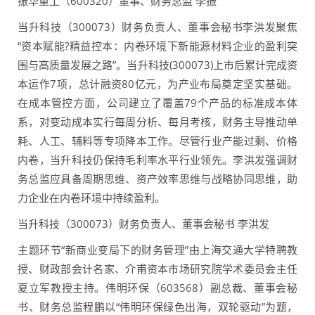
振华重工（600320）董事、财务总监 李振
当升科技（300073）财务负责人、董事会秘书李洪发聚焦
“资本赋能?精益控本：内卷环境下新能源材料企业的盈利突
围与高质量发展之路”。当升科技(300073)上市后累计完成资
本运作7项，总计融资80亿元，为产业布局奠定坚实基础。
在成本管控方面，公司建立了覆盖79个产品的标准成本体
系，对变动成本实行每周分析、每月考核，财务主导推动单
耗、人工、辅料等专项降本工作。尽管行业产能过剩、价格
内卷，当升科技仍保持毛利率水平行业领先。李洪发强调财
务总监应具备周期思维、资产效率思维与战略协同思维，助
力企业在内卷环境中持续盈利。
当升科技（300073）财务负责人、董事会秘书 李洪发
主题环节“新商业变局下的财务管理”由上海交通大学特聘教
授、财政部会计名家、介甫资本市场研究院学术委员会主任
夏立军教授主持。伟明环保（603568）副总裁、董事会秘
书、财务总监程鹏以“伟明环保绿色出海，双轮驱动”为题，