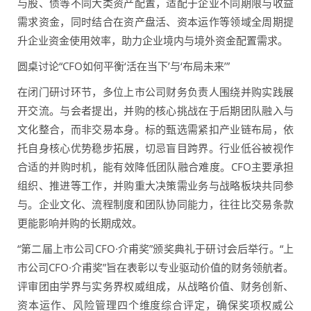
与股、债等不同大类资产配置，适配于企业不同期限与收益
需求资金，同时结合在资产盘活、资本运作等领域全周期提
升企业资金使用效率，助力企业境内与境外资金配置需求。
圆桌讨论“CFO如何平衡‘活在当下’与‘布局未来’”
在闭门研讨环节，多位上市公司财务负责人围绕并购实践展
开交流。与会者提出，并购的核心挑战在于后期团队融入与
文化整合，而非交易本身。标的甄选需紧扣产业链布局，依
托自身核心优势稳步拓展，切忌盲目跨界。行业低谷被视作
合适的并购时机，能有效降低团队融合难度。CFO主要承担
组织、推进等工作，并购重大决策需业务与战略板块共同参
与。企业文化、流程制度和团队协同能力，往往比交易条款
更能影响并购的长期成效。
“第二届上市公司CFO·介甫奖”颁奖典礼于研讨会后举行。“上
市公司CFO·介甫奖”旨在表彰以专业驱动价值的财务领航者。
评审团由学界与实务界权威组成，从战略价值、财务创新、
资本运作、风险管理四个维度综合评定，确保奖项权威公