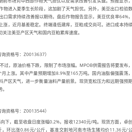
假期前市场对中西部作物天气担忧以及需求改善引发买盘。预报显示
作物进入夏季生长阶段，这加剧了天气担忧。另外，美豆出口检验
豆出口需求持续改善报以期待。盘后作物报告显示，美豆优良率64%
盘上涨，近月基差稳定。终端逢低建库，豆粕成交尚可。进口成本持
切关注美豆产区天气和国内豆粕累库速度。
资格号：Z0013637）
过，原油价格下跌，限制了市场涨幅。MPOB供需报告将要发布
个月上涨。其中产量预期增加8.9%至165万吨。国内油脂偏强震荡
料产区天气，进一步衡量油料产量前景。现货宽松压力和远期强预
势。
资格号：Z0013544）
下，截至收盘日度涨幅0.2%，报收12340元/吨。现货方面，卓
，环比涨0.86元/公斤，基准交割地河南市场生猪均价11.36元/