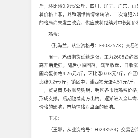
斤，环比涨0.9元/公斤，四川、辽宁、广东、
着价格上涨，养殖端惜售情绪转浓，二次育肥入
的格局尚未发生改变，供应或将继续对中长期价
鸡蛋：
（孔海兰，从业资格号：F3032578；交易咨询
周一，鸡蛋期货延续走强，主力2608合约高开后，
高开后走强，随后小幅回落，截至收盘，日收涨1.
国鸡蛋价格4.26元/斤，环比涨0.03元/斤，
比涨0.2元/斤；销区中，浦西褐壳蛋4.51元/
一，贸易商多数顺势购销，销区各市场鸡蛋价格
形成支撑，后期随着南方出梅，逐渐进入全年需
价格的影响，市场情绪对盘面的影响。
玉米：
（王娜，从业资格号：F0243534；交易咨询资