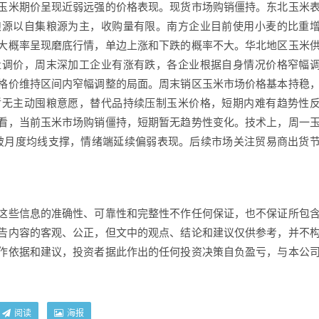
米期价呈现近弱远强的价格表现。现货市场购销僵持。东北玉米
粮源以自集粮源为主，收购量有限。南方企业目前使用小麦的比重
大概率呈现磨底行情，单边上涨和下跌的概率不大。华北地区玉米
量调价，周末深加工企业有涨有跌，各企业根据自身情况价格窄幅
格价维持区间内窄幅调整的局面。周末销区玉米市场价格基本持稳
暂无主动囤粮意愿，替代品持续压制玉米价格，短期内难有趋势性
看，当前玉米市场购销僵持，短期暂无趋势性变化。技术上，周一
跌破月度均线支撑，情绪端延续偏弱表现。后续市场关注贸易商出货
些信息的准确性、可靠性和完整性不作任何保证，也不保证所包
告内容的客观、公正，但文中的观点、结论和建议仅供参考，并不
作依据和建议，投资者据此作出的任何投资决策自负盈亏，与本公
阅读
海报