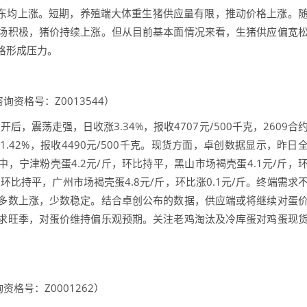
山东均上涨。短期，养殖端大体重生猪供应量有限，推动价格上涨。
场积极，猪价持续上涨。但从目前基本面情况来看，生猪供应偏宽
格形成压力。
资格号：Z0013544）
震荡走强，日收涨3.34%，报收4707元/500千克，2609合
42%，报收4490元/500千克。现货方面，卓创数据显示，昨日
产区中，宁津粉壳蛋4.2元/斤，环比持平，黑山市场褐壳蛋4.1元/斤，
斤，环比持平，广州市场褐壳蛋4.8元/斤，环比涨0.1元/斤。终端需求
多数上涨，少数稳定。结合卓创公布的数据，供应端或将继续对蛋
求旺季，对蛋价维持偏乐观预期。关注老鸡淘汰及冷库蛋对鸡蛋现
格号：Z0001262）