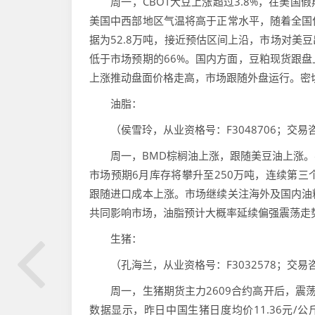
周一，CBOT大豆上涨超过3.8%，在美国
美国中西部地区气温将高于正常水平，随着全国
据为52.8万吨，接近预估区间上沿，市场对美
低于市场预期的66%。国内方面，豆粕现货跟
上涨推动盘面价格走高，市场跟随外盘运行。密
油脂：
（侯雪玲，从业资格号：F3048706；交易咨询
周一，BMD棕榈油上涨，跟随美豆油上涨。不
市场预期6月库存将攀升至250万吨，连续第三
跟随进口成本上涨。市场继续关注海外及国内油
共同影响市场，油脂预计大概率延续偏强震荡走
生猪：
（孔海兰，从业资格号：F3032578；交易咨询
周一，生猪期货主力2609合约高开后，震荡向
数据显示，昨日中国生猪日度均价11.36元/公斤