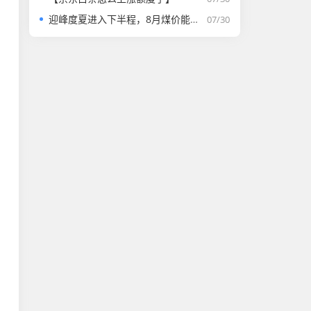
迎峰度夏进入下半程，8月煤价能否走强？
07/30