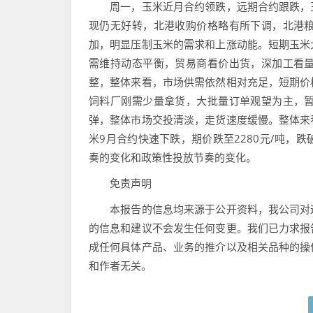
周一，玉米近月合约领跌，远期合约跟跌，玉
现仍无好转，北港收购价格略有所下调，北港
加，明显压制玉米的需求和上涨动能。短期玉米
需维持动态平衡，贸易商看价出货，深加工看
整，整体来看，市场供需依然相对充足，短期价
饲料厂刚需少量拿货，大批量订单观望为主，
弹，整体市场交投清淡，走货速度缓慢。整体来
米9月合约快速下跌，期价跌至2280元/吨，
奏的变化和政策性投放节奏的变化。
免责声明
本报告的信息均来源于公开资料，我公司对这
的信息和建议不会发生任何变更。我们已力求报
成任何具体产品、业务的推介以及相关品种的操
和作者无关。