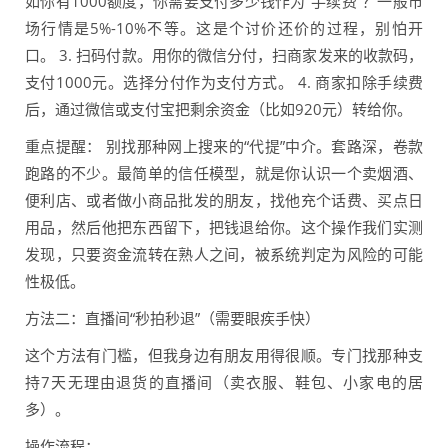
如你有1000额度，你需要支付多少钱作为“手续费”？一般市
场行情是5%-10%不等。这是个讨价还价的过程，别怕开
口。 3. 扫码付款。用你的微信分付，扫商家发来的收款码，
支付1000元。选择分付作为支付方式。 4. 商家扣除手续费
后，通过微信或支付宝把剩余资金（比如920元）转给你。
重点提醒： 别找那种网上搜来的“代提”中介。套路深，卷款
跑路的不少。最简单的信任模型，就是你认识一个卖烟酒、
便利店、或者做小商品批发的朋友，找他充个话费、买点日
用品，然后他把东西留下，把钱退给你。这个操作我们实测
发现，只要资金流转在熟人之间，被系统判定为风险的可能
性极低。
方法二：直播间“秒拍秒退”（需要眼疾手快）
这个方法有门槛，但我身边有朋友用得很顺。专门找那种支
持7天无理由退货的直播间（卖衣服、鞋包、小家电的居
多）。
操作流程：