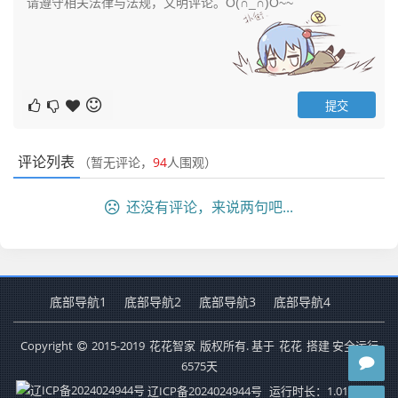
评论列表
（暂无评论，
94
人围观）
还没有评论，来说两句吧...
底部导航1
底部导航2
底部导航3
底部导航4
Copyright
2015-2019
花花智家
版权所有. 基于
花花
搭建 安全运行
6575
天
辽ICP备2024024944号
运行时长：1.018秒
查