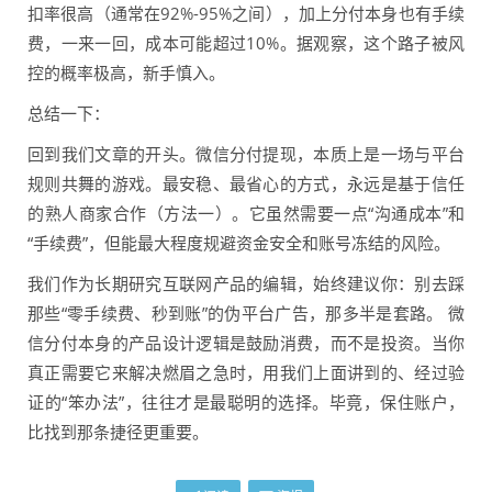
扣率很高（通常在92%-95%之间），加上分付本身也有手续
费，一来一回，成本可能超过10%。据观察，这个路子被风
控的概率极高，新手慎入。
总结一下：
回到我们文章的开头。微信分付提现，本质上是一场与平台
规则共舞的游戏。最安稳、最省心的方式，永远是基于信任
的熟人商家合作（方法一）。它虽然需要一点“沟通成本”和
“手续费”，但能最大程度规避资金安全和账号冻结的风险。
我们作为长期研究互联网产品的编辑，始终建议你：别去踩
那些“零手续费、秒到账”的伪平台广告，那多半是套路。 微
信分付本身的产品设计逻辑是鼓励消费，而不是投资。当你
真正需要它来解决燃眉之急时，用我们上面讲到的、经过验
证的“笨办法”，往往才是最聪明的选择。毕竟，保住账户，
比找到那条捷径更重要。