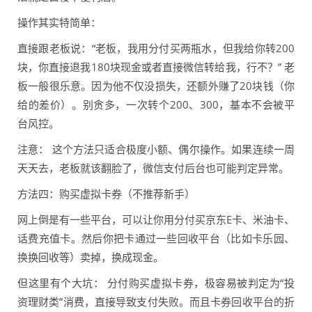
操作其实特简单：
直接跟老板说：“老板，我用分付买两瓶水，但我给你转200
块，你直接退我180块现金或者直接微信转给我，行不？” 老
板一般很乐意。因为他不仅没损失，还额外赚了20块钱（你
给的差价）。别贪多，一次转个200、300，基本不会被平
台风控。
注意： 这个方法只适合极度小额、偶尔操作。如果连续一周
天天去，老板就该翻脸了，微信支付后台也可能判定异常。
方法四：购买虚拟卡券（不推荐新手）
网上倒是有一些平台，可以让你用分付买京东E卡、米油卡、
话费充值卡。然后你把卡通过一些回收平台（比如卡乐园、
换换回收等）卖掉，换成现金。
但这里有个大坑： 分付购买虚拟卡券，极容易被判定为“投
资理财类”消费，直接导致支付失败。而且卡券回收平台的折