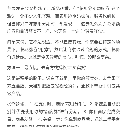
苹果发布会又炸场了。新品很香，但“花呗分期额度券”这个
新词，让不少人犯了难。商家那边明码标价，服务也到位。
但当你兴冲冲想用分期时，却发现——这券怎么刷？花呗额
度券和普通额度不一样，它更像一个定向“消费红包”。
简单来说，它不是现金。不能直接转账。你需要在特定的场
景下，把这张券“用掉”，然后让商家通过合规的方式，把价
值返给你。这就是今天教程的核心。别慌，没那么复杂。
方法一：最直接，去官方或授权店“买实货”
这是最稳妥的路子。说白了就是，用你的额度券，去苹果官
方直营店、天猫旗舰店或授权经销商，全款下单新手机或其
它产品。
操作步骤： 1. 在支付时，选择“花呗分期”。 2. 系统会自动识
别并优先使用你的“额度券”进行分期。 3. 你和商家完成交
易，商品发货。 4. 关键一步：你拿到商品后，通过二手平台
转卖，或让身边有需求的朋友转给你钱。