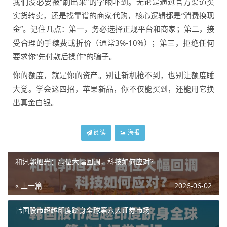
我们没必要被“刷出来”的字眼吓到。无论是通过官方渠道买
实货转卖，还是找靠谱的商家代购，核心逻辑都是“消费换现
金”。记住几点：第一，务必选择正规平台和商家；第二，接
受合理的手续费或折价（通常3%-10%）；第三，拒绝任何
要求你“先付款后操作”的骗子。
你的额度，就是你的资产。别让新机抢不到，也别让额度睡
大觉。学会这四招，苹果新品，你不仅能买到，还能用它换
出真金白银。
阅读
海报
和讯郭旭光：高位大幅回调，科技如何应对？
« 上一篇
2026-06-02
韩国股市超越印度跻身全球第六大证券市场