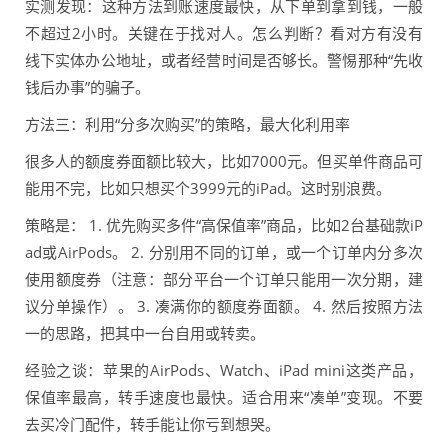
实测发现：这种方法到账速度最快，从下单到拿到钱，一般
不超过2小时。关键在于找对人。怎么判断？看对方有没有
线下实体办公地址，或者经营时间是否够长。警惕那种“先收
钱后办事”的骗子。
方法三：利用“分多次购买”的策略，最大化利用率
很多人的额度券面额比较大，比如7000元。但买单件商品可
能用不完，比如只想买个3999元的iPad。这时别浪费。
策略是： 1. 优先购买多件“高保值率”商品，比如2台基础款iP
ad或AirPods。 2. 分别用不同的订单，或一个订单内分多次
使用额度券（注意：部分平台一个订单只能用一次分期，建
议分单操作）。 3. 凑满你的额度券面额。 4. 然后按照方法
一的思路，把其中一台自用或转卖。
经验之谈：苹果的AirPods、Watch、iPad mini这类产品，
保值率最高，转手速度也最快。适合用来“凑单”变现。不要
去买冷门配件，转手能让你亏到想哭。