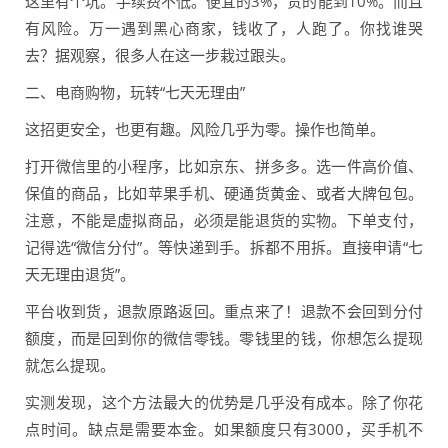
这里有个坑。手续费不低。便宜的3%，贵的能到10%。而且
有风险。万一遇到黑心商家，钱收了，人跑了。你找谁哭
去？据观察，很多人在这一步栽过跟头。
二、电商购物，玩转“七天无理由”
这招更安全，也更有趣。风险几乎为零。操作也简单。
打开微信里的小程序，比如京东、拼多多。选一件高价值、
保值的商品，比如苹果手机、硬通货黄金、或者大牌包包。
注意，不能是虚拟商品，必须是能退货的实物。下单支付，
记得选“微信分付”。等快递到手。拆都不用拆。直接申请“七
天无理由退货”。
平台收到货，退款原路返回。重点来了！退款不会回到分付
额度，而是回到你的微信零钱。零钱里的钱，你想怎么提现
就怎么提现。
实测发现，这个方法最大的优势是几乎没有成本。除了你花
点时间。缺点是需要本金。如果额度只有3000，买手机不