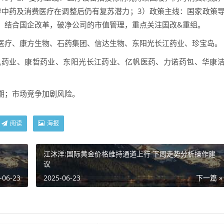
牌中药及消费医疗在调整后仍有复苏潜力；3）政策主线：国家政策
，结合国企改革，破净公司的市值管理，重点关注国改&重组。
医疗、康方生物、石药集团、信达生物、东阳光长江药业、珍宝岛。
弘药业、康哲药业、东阳光长江药业、亿帆医药、力诺药包、华康
期；市场竞争加剧风险。
阅读
海报
江沐洋:国际黄金价格维持通道上行 下周走势分析操作建
议
-06-23
2025-06-23
下一篇 »