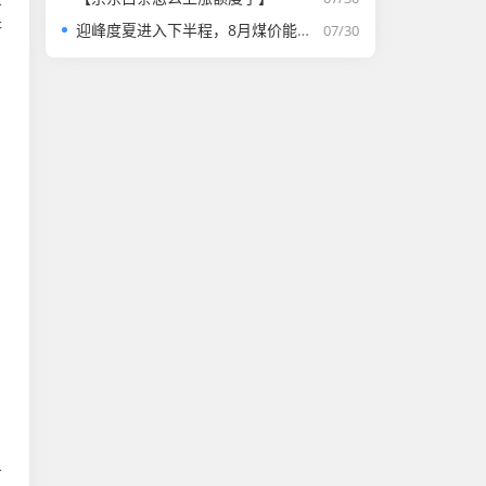
济
迎峰度夏进入下半程，8月煤价能否走强？
07/30
万