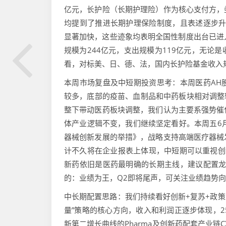
亿元，长护险（长期护理险）作为核心支付方，亟
均提到了推进长期护理保险制度，且表述逐步升
显著加快，这些迹象均表明全国性制度出台已进入
规模为244亿元，支出规模为119亿元，无论
看，对标美、日、德、法，国内长护险基金收入规模有
本周市场复盘及中短期投资思考：本周医药AH
较多，底部的疫苗、血制品和中药板块相对调整较
整下带动医药板块调整，我们认为主要系强势催
体产业逻辑不变，我们继续坚定看好。本周五6
器械创新发展的举措》，战略支持高端医疗器械
计不久将在企业报表上体现，中短期可以重视创
新药依旧是医药最明确的长期主线，建议配置龙
的：业绩为王，Q2即将尾声，可关注业绩趋势
中长期配置思路：我们持续看好创新+复苏+政策
量”策略的核心方向，收入和利润正逐步体现，25
新第二增长曲线的Pharma及创新药配套产业