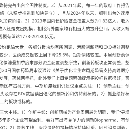
待完善出台全国性制度。2）从2021年起，每一年的政府工作报
级（从稳步推进到加快建立），且从2024年以来，细则出台的速
加速阶段。3）2023年国内长护险基金覆盖人数为1.83亿人，收
是收入还是支出规模，相比海外国家均有相当大的提升空间。从收入
望达1773-20130亿元。
股均跑输大盘，各细分板块均有所回调，港股创新药和CXO相对调
少，医药成交额较上周下降25.6%，短期情绪较差。本周创新药
化停滞叠加季度末部分资金配置调整所致，创新药板块正常调整，
月20日国家药监局审议通过《关于优化全生命周期监管支持高端医
发展，药械两手抓，此外我们上周专题明确提示招投标数据很好，
新医疗器械方向。中期角度我们仍建议重点关注：1）创新主线：
头及存在BD/数据读出催化的创新药和仿转创标的；2）抓业绩好
向上的板块或标的。
三大主线。1）创新主线：创新药械为产业周期最为明确，我们“寻
年多个企业有望盈利。看好有出海竞争力的创新Biopharma、有
链CXO；2）复苏主线：医疗设备招投标情况持续回暖，同时消费刺激