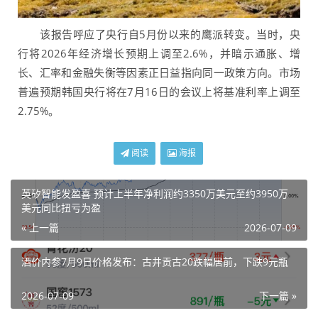
该报告呼应了央行自5月份以来的鹰派转变。当时，央
行将2026年经济增长预期上调至2.6%，并暗示通胀、增
长、汇率和金融失衡等因素正日益指向同一政策方向。市场
普遍预期韩国央行将在7月16日的会议上将基准利率上调至
2.75%。
阅读
海报
英矽智能发盈喜 预计上半年净利润约3350万美元至约3950万
美元同比扭亏为盈
« 上一篇
2026-07-09
酒价内参7月9日价格发布：古井贡古20跌幅居前，下跌9元瓶
2026-07-09
下一篇 »