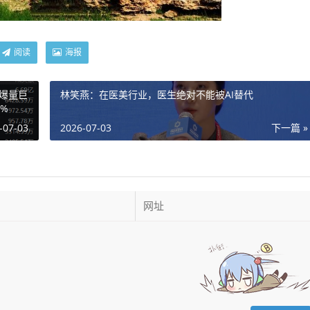
阅读
海报
0爆量巨
林笑燕：在医美行业，医生绝对不能被AI替代
%
-07-03
2026-07-03
下一篇 »