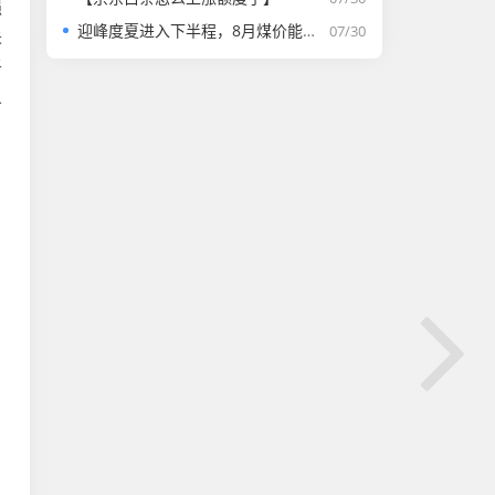
强
迎峰度夏进入下半程，8月煤价能否走强？
07/30
未
于
义