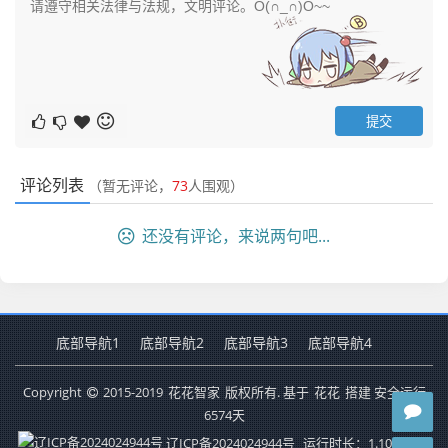
评论列表
（暂无评论，
73
人围观）
还没有评论，来说两句吧...
底部导航1
底部导航2
底部导航3
底部导航4
Copyright
2015-2019
花花智家
版权所有. 基于
花花
搭建 安全运行
6574
天
辽ICP备2024024944号
运行时长：1.105秒
查