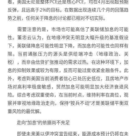
看，美国无论是整体PCE还是核心PCE，均在4月出现超预期
反弹，且远高于2%的目标。在数据出现连续几个月的回落趋
势之前，任何关于降息的讨论都已相对不切实际。
需要注意的是，市场也可能高估了美联储加息的可能
性。董忠云认为，在地缘冲突无明显大幅升级的基准假设
下，美联储降息可能性明显下降，而加息的可能性也同样有
限。当前通胀压力的源头是供给端冲击（地缘政治、关
税），而非由信贷扩张推动的需求过热。在这种环境下，加
息的抑制效果或较为有限，反而可能过度收紧金融条件。此
外，考虑到美国当前消费者信心已处历史低位，且房地产市
场对高利率极度敏感，贸然加息可能明显加大经济衰退风
险。综合考虑双重使命，在当前时点，维持利率在高位，观
察并审视地缘政治走向，保持“按兵不动”才是美联储平衡双
重风险的最优解。
走向“加息”的依据尚不充足
即使未来美以伊冲突宣告结束，能源成本预计仍将在未