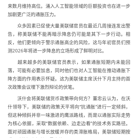
来数月维持高位。涌入人工智能领域的巨额投资也在进一步
加剧更广泛的通胀压力。
众多因素已促使大量美联储官员在最近几周接连发出警
告，称美联储不能再暗示降息仍可能是其下一步行动。相
反，他们更倾向于警示通胀高企的风险，这与年初官员们预
测2026年将进一步降息的立场形成了鲜明对比。
越来越多的美联储官员表示，如果通胀短期内未能回
落，可能有必要加息，同时他们也对人工智能在推动通胀下
降方面的作用表示怀疑。这为美联储主席沃什下月主持的首
次政策会议埋下激烈辩论的伏笔。
沃什会将美联储货币政策带向何方？董忠云认为，在沃
什领导下，美联储的政策天平将向“抗通胀”进行一定倾斜，
但这种倾斜并非一味激进的鹰派路线，而是以通胀实际走势
为核心依据，采取“数据依赖、边走边看”的技术务实路径。
面对顽固通胀与增长放缓并存的类滞胀格局，美联储短期按