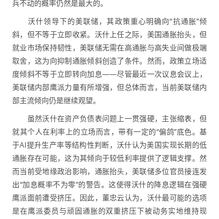
兵不动的概率仍然是最大的。
沃什领导下的美联储，其政策重心明确向“抗通胀”倾
斜，但不等于立即收紧。沃什上任之际，美国通胀抬头，但
就业市场保持韧性，美联储无需在高通胀与高失业间做极端
取舍，这为向抑制通胀倾斜创造了条件。然而，政策立场适
度倾斜不等于立即转向加息——尽管最近一次议息会议上，
美联储内部鹰派力量有所增强，但总体而言，当前美联储内
部主流倾向仍是继续观望。
虽然沃什在资产负债表问题上一贯强硬，主张缩表，但
就其个人在利率上的立场而言，带有一定的“偏鸽”底色。基
于AI提升生产率等结构性判断，沃什认为美国实现长期的低
通胀存在可能，这为其倾向于较低利率提供了逻辑支撑。然
而当前受地缘政治影响，通胀抬头，美联储多位官员接连发
出“加息概率不为零”的警告。这使得沃什的降息逻辑在强硬
鹰派面前遭受挤压。因此，董忠云认为，沃什最可能的选项
是在鹰派委员与顽固通胀的双重挤压下被动务实地维持现