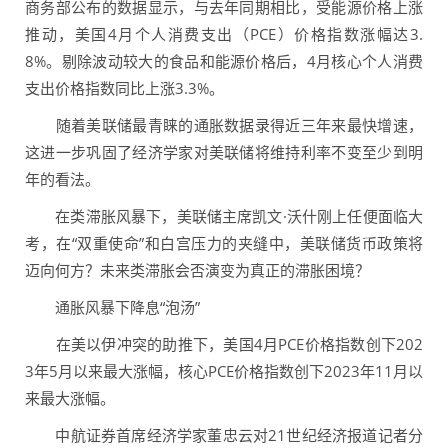
商务部公布的数据显示，与去年同期相比，受能源价格上涨
推动，美国4月个人消费支出（PCE）价格指数涨幅达3.
8%。剔除波动较大的食品和能源价格后，4月核心个人消费
支出价格指数同比上涨3.3%。
随着美联储最青睐的通胀数据录得近三年来最快增速，
这进一步巩固了经济学家对美联储将维持利率不变至少到明
年的看法。
在类滞胀风暴下，美联储主席凯文·沃什刚上任便面临大
考，在“双重使命”和白宫压力的夹缝中，美联储货币政策将
迈向何方？未来类滞胀会否演变为真正的滞胀困境？
通胀风暴下降息“泡汤”
在美以伊冲突的助推下，美国4月PCE价格指数创下202
3年5月以来最大涨幅，核心PCE价格指数创下2023年11月以
来最大涨幅。
中航证券首席经济学家董忠云对21世纪经济报道记者分