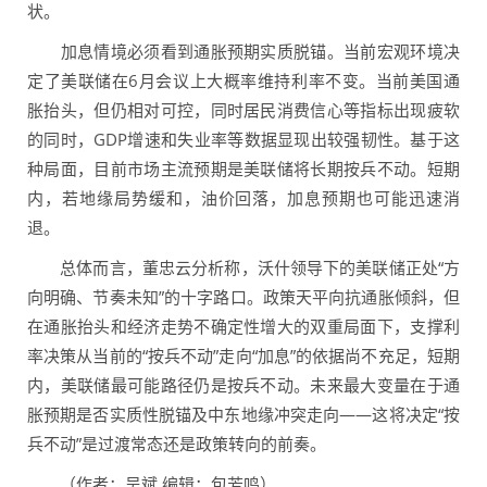
状。
加息情境必须看到通胀预期实质脱锚。当前宏观环境决
定了美联储在6月会议上大概率维持利率不变。当前美国通
胀抬头，但仍相对可控，同时居民消费信心等指标出现疲软
的同时，GDP增速和失业率等数据显现出较强韧性。基于这
种局面，目前市场主流预期是美联储将长期按兵不动。短期
内，若地缘局势缓和，油价回落，加息预期也可能迅速消
退。
总体而言，董忠云分析称，沃什领导下的美联储正处“方
向明确、节奏未知”的十字路口。政策天平向抗通胀倾斜，但
在通胀抬头和经济走势不确定性增大的双重局面下，支撑利
率决策从当前的“按兵不动”走向“加息”的依据尚不充足，短期
内，美联储最可能路径仍是按兵不动。未来最大变量在于通
胀预期是否实质性脱锚及中东地缘冲突走向——这将决定“按
兵不动”是过渡常态还是政策转向的前奏。
（作者：吴斌 编辑：包芳鸣）