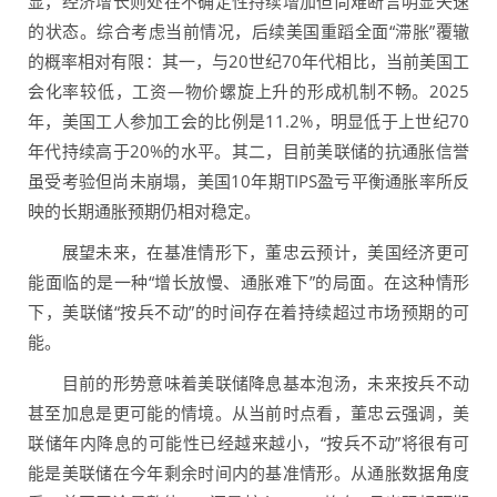
显，经济增长则处在不确定性持续增加但尚难断言明显失速
的状态。综合考虑当前情况，后续美国重蹈全面“滞胀”覆辙
的概率相对有限：其一，与20世纪70年代相比，当前美国工
会化率较低，工资—物价螺旋上升的形成机制不畅。2025
年，美国工人参加工会的比例是11.2%，明显低于上世纪70
年代持续高于20%的水平。其二，目前美联储的抗通胀信誉
虽受考验但尚未崩塌，美国10年期TIPS盈亏平衡通胀率所反
映的长期通胀预期仍相对稳定。
展望未来，在基准情形下，董忠云预计，美国经济更可
能面临的是一种“增长放慢、通胀难下”的局面。在这种情形
下，美联储“按兵不动”的时间存在着持续超过市场预期的可
能。
目前的形势意味着美联储降息基本泡汤，未来按兵不动
甚至加息是更可能的情境。从当前时点看，董忠云强调，美
联储年内降息的可能性已经越来越小，“按兵不动”将很有可
能是美联储在今年剩余时间内的基准情形。从通胀数据角度