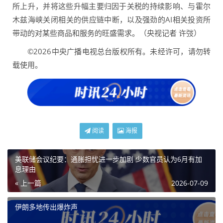
所上升，并将这些升幅主要归因于关税的持续影响、与霍尔
木兹海峡关闭相关的供应链中断，以及强劲的AI相关投资所
带动的对某些商品和服务的旺盛需求。（央视记者 许弢）
©2026中央广播电视总台版权所有。未经许可，请勿转
载使用。
阅读
海报
美联储会议纪要：通胀担忧进一步加剧 少数官员认为6月有加
息理由
« 上一篇
2026-07-09
伊朗多地传出爆炸声