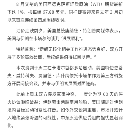
8 月交割的美国西德克萨斯轻质原油（WTI）期货最新
下跌 1%，报每桶 67.88 美元，同样即将迎来自去年 3 月初
以来首次连续第四周周线收阴。
油价走跌前夕，美国总统唐纳德・特朗普向媒体表示，
美国与伊朗在卡塔尔的谈判 “进展顺利”。
特朗普称：“伊朗无核化相关工作推进态势良好，双方开
展了多轮高效磋商，后续结果值得拭目以待。”
本次谈判于周二在卡塔尔首都多哈启动，美国特使史蒂
夫・威特科夫、贾里德・库什纳依托卡塔尔作为第三方斡旋
方开展间接会谈，并未与伊朗官员面对面磋商。
此前上周末双方爆发军事冲突，一度让为期 60 天的停
火协议濒临破裂：伊朗袭击两艘商用船舶，美国随即对伊朗
境内目标发动报复性打击。如今外交谈判重启，市场开始计
入地缘紧张降温的可能性，中东原油供应受阻的担忧显著弱
化。