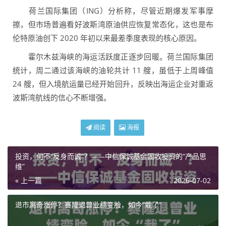
荷兰国际集团（ING）分析称，尽管近期爆发军事摩
擦，但市场普遍看好波斯湾原油供应恢复常态化，这也是布
伦特原油创下 2020 年初以来最差季度表现的核心原因。
霍尔木兹海峡的海运活跃度正逐步回暖。荷兰国际集团
统计，周二通过该海峡的油轮共计 11 艘，虽低于上周峰值
24 艘，但入境航运量已经开始回升，反映出海运企业对重返
波斯湾航线的信心不断增强。
阅读
海报
投资，何不“反身而诚”？——中信保诚基金固收投资的“产品思
维”
« 上一篇
2026-07-02
退市离奇涨停？赛隆退曾业绩变脸，如今“栽了”