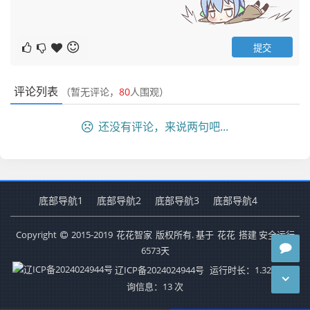
评论列表
（暂无评论，
80
人围观）
还没有评论，来说两句吧...
底部导航1
底部导航2
底部导航3
底部导航4
Copyright
2015-2019
花花智家
版权所有. 基于
花花
搭建 安全运行
6573
天
辽ICP备2024024944号
运行时长：1.329秒
查
询信息：13 次