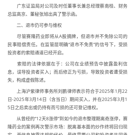
广东证监局对公司及时任董事长兼总经理蔡南桂、财务
总监高京、董秘张旭出具了警示函。
二、退市仍可参与维权
尽管赛隆药业即将从A股摘牌，但退市并不免除公司的
民事赔偿责任。在监管层明确“退市不免责”的信号下，受损
投资者的索赔通道已经开启。
索赔的法律依据在于：公司在业绩预告中披露盈利信
息，误导投资者买入；而后修正为亏损，导致投资者遭受损
失，构成虚假陈述。
上海沪紫律师事务所刘鹏律师表示符合于2025年1月22
日-2025年3月14日（含当日）期间买入，并在2025年3月1
5日之后卖出或仍持有而亏损的还可登记维权。
从曾经的“12天8涨停”到如今的退市整理期离奇涨停，赛
隆药业的案例再次警示市场：脱离基本面的炒作终将回归现
实，而信息披露违规的代价，最终需要公司和投资者共同承