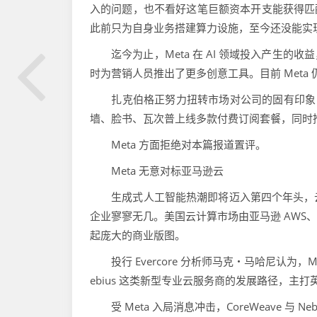
入的问题，也不看好这笔巨额资本开支能获得匹配
此前只为自身业务搭建算力设施，至今还没能实现各
迄今为止，Meta 在 AI 领域投入产生的
时为营销人员推出了更多创意工具。目前 Meta 
扎克伯格正努力扭转市场对公司的固有印象，云计
墙、脸书、瓦次普上线多款付费订阅套餐，同时推出两
Meta 方面拒绝对本篇报道置评。
Meta 无意对标亚马逊云
生成式人工智能热潮即将迈入第四个年头，云
企业寥寥无几。美国云计算市场由亚马逊 AWS、
起庞大的商业版图。
投行 Evercore 分析师马克・马哈尼认为，M
ebius 这类新型专业云服务商的发展路径，主打
受 Meta 入局消息冲击，CoreWeave 与 Ne