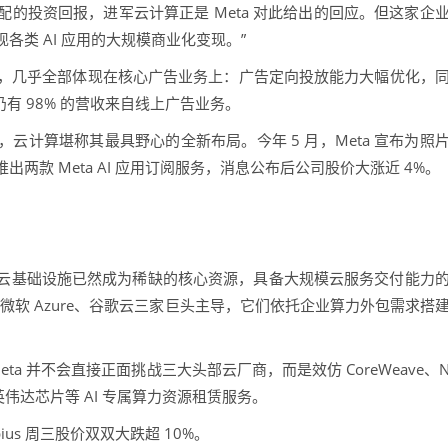
的投资回报，进军云计算正是 Meta 对此给出的回应。但这家企
类 AI 应用的大规模商业化变现。”
收益，几乎全部体现在核心广告业务上：广告定向投放能力大幅优化，
仍有 98% 的营收来自线上广告业务。
算堪称其最具野心的全新布局。今年 5 月，Meta 宣布为照
款 Meta AI 应用订阅服务，消息公布后公司股价大涨近 4%。
基础设施已然成为稀缺的核心资源，具备大规模云服务交付能力
微软 Azure、谷歌云三家巨头主导，它们依托企业算力外包需求搭
eta 并不会直接正面挑战三大头部云厂商，而是效仿 CoreWeave、
英伟达芯片等 AI 专属算力资源租赁服务。
bius 周三股价双双大跌超 10%。