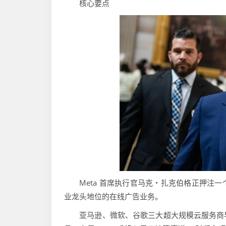
核心要点
Meta 首席执行官马克・扎克伯格正押注一
业龙头地位的在线广告业务。
亚马逊、微软、谷歌三大超大规模云服务商早