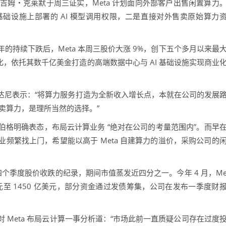
名嘴吉姆・克莱默于周三证实，Meta 计划面向外部客户出售闲置算力
础设施上部署的 AI 模型调用权限，二是直接对外售卖原始算力
续下跌后，Meta 本周三股价大涨 9%，创下五个多月以来最
元化，依托其数千亿美金打造的高端数据中心与 AI 基础设施实现商业
尼表示：“将算力服务打造为全新收入增长点，本就在公司的发展
售卖算力，是理所当然的选择。”
克伯格明确表态，布局云计算业务 “绝对在公司的考量范围内”。而早
频繁找上门，希望能以高于 Meta 自建算力的溢价，采购公司的
个季度股价收跌的纪录，期间市值蒸发近四分之一。今年 4 月，M
 亿美元至 1450 亿美元，部分资金通过发债筹集，公司在发布一季度财
eta 布局云计算一事分析道：“市场此前一直质疑公司存在过度