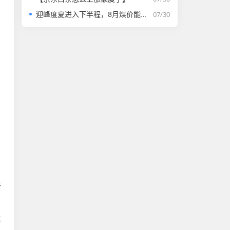
迎峰度夏进入下半程，8月煤价能否走强？
07/30
行
信