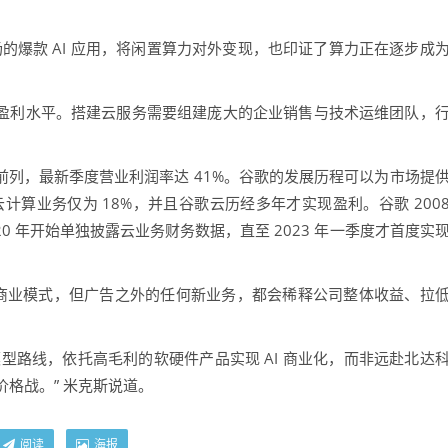
爆款 AI 应用，将闲置算力对外变现，也印证了算力正在逐步成
体盈利水平。搭建云服务需要组建庞大的企业销售与技术运维团队，
业前列，最新季度营业利润率达 41%。谷歌的发展历程可以为市场提
计算业务仅为 18%，并且谷歌云历经多年才实现盈利。谷歌 200
20 年开始单独披露云业务财务数据，直至 2023 年一季度才首度实
商业模式，但广告之外的任何新业务，都会稀释公司整体收益、拉
模型路线，依托高毛利的软硬件产品实现 AI 商业化，而非远赴北达
格战。” 米克斯说道。
阅读
海报