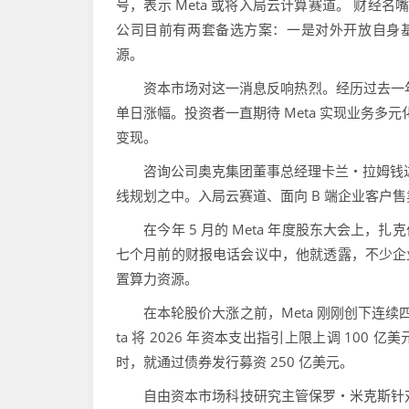
号，表示 Meta 或将入局云计算赛道。 财经
公司目前有两套备选方案：一是对外开放自身基
源。
资本市场对这一消息反响热烈。经历过去一年的持
单日涨幅。投资者一直期待 Meta 实现业务多
变现。
咨询公司奥克集团董事总经理卡兰・拉姆钱达
线规划之中。入局云赛道、面向 B 端企业客户
在今年 5 月的 Meta 年度股东大会上，扎
七个月前的财报电话会议中，他就透露，不少企业
置算力资源。
在本轮股价大涨之前，Meta 刚刚创下连续四
ta 将 2026 年资本支出指引上限上调 100
时，就通过债券发行募资 250 亿美元。
自由资本市场科技研究主管保罗・米克斯针对 M