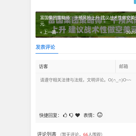
富国集团策略师：干预风险上升 建议战术性做空美
元
« 上一篇
2026
发表评论
快捷回复：
表情：
评论列表
（暂无评论，
66
人围观）