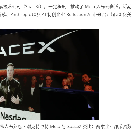
术公司（SpaceX），一定程度上推动了 Meta 入局云赛道。近
hropic 以及 AI 初创企业 Reflection AI 带来合计超 20 亿
rs 合伙人布莱恩・谢克特也将 Meta 与 SpaceX 类比：两家企业都斥资