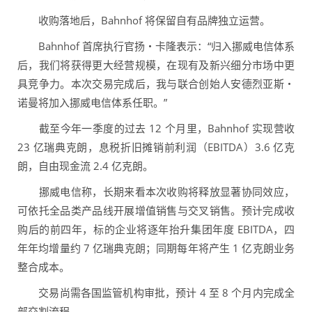
收购落地后，Bahnhof 将保留自有品牌独立运营。
Bahnhof 首席执行官扬・卡隆表示：“归入挪威电信体系
后，我们将获得更大经营规模，在现有及新兴细分市场中更
具竞争力。本次交易完成后，我与联合创始人安德烈亚斯・
诺曼将加入挪威电信体系任职。”
截至今年一季度的过去 12 个月里，Bahnhof 实现营收
23 亿瑞典克朗，息税折旧摊销前利润（EBITDA）3.6 亿克
朗，自由现金流 2.4 亿克朗。
挪威电信称，长期来看本次收购将释放显著协同效应，
可依托全品类产品线开展增值销售与交叉销售。预计完成收
购后的前四年，标的企业将逐年抬升集团年度 EBITDA，四
年年均增量约 7 亿瑞典克朗；同期每年将产生 1 亿克朗业务
整合成本。
交易尚需各国监管机构审批，预计 4 至 8 个月内完成全
部交割流程。