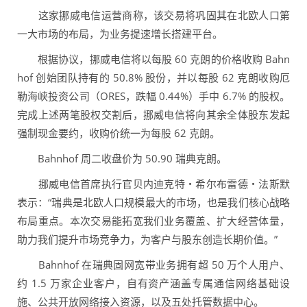
这家挪威电信运营商称，该交易将巩固其在北欧人口第
一大市场的布局，为业务提速增长搭建平台。
根据协议，挪威电信将以每股 60 克朗的价格收购 Bahn
hof 创始团队持有的 50.8% 股份，并以每股 62 克朗收购厄
勒海峡投资公司（ORES，跌幅 0.44%）手中 6.7% 的股权。
完成上述两笔股权交割后，挪威电信将向其余全体股东发起
强制现金要约，收购价统一为每股 62 克朗。
Bahnhof 周二收盘价为 50.90 瑞典克朗。
挪威电信首席执行官贝内迪克特・希尔布雷德・法斯默
表示：“瑞典是北欧人口规模最大的市场，也是我们核心战略
布局重点。本次交易能拓宽我们业务覆盖、扩大经营体量，
助力我们提升市场竞争力，为客户与股东创造长期价值。”
Bahnhof 在瑞典固网宽带业务拥有超 50 万个人用户、
约 1.5 万家企业客户，自有资产涵盖专属通信网络基础设
施、公共开放网络接入资源，以及五处托管数据中心。