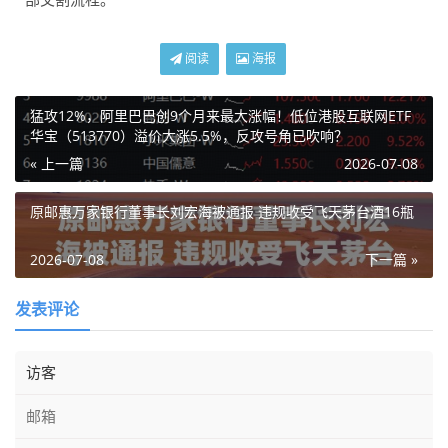
阅读
海报
猛攻12%，阿里巴巴创9个月来最大涨幅！低位港股互联网ETF
华宝（513770）溢价大涨5.5%，反攻号角已吹响？
« 上一篇
2026-07-08
原邮惠万家银行董事长刘宏海被通报 违规收受飞天茅台酒16瓶
2026-07-08
下一篇 »
发表评论