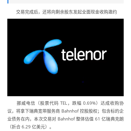
交易完成后，还将向剩余股东发起全面现金收购邀约
挪威电信（股票代码 TEL，跌幅 0.69%）达成收购协
议，将拿下瑞典宽带服务商 Bahnhof 控股股权；包含标的企
业债务在内，本次交易对 Bahnhof 整体估值 61 亿瑞典克朗
（折合 6.29 亿美元）。