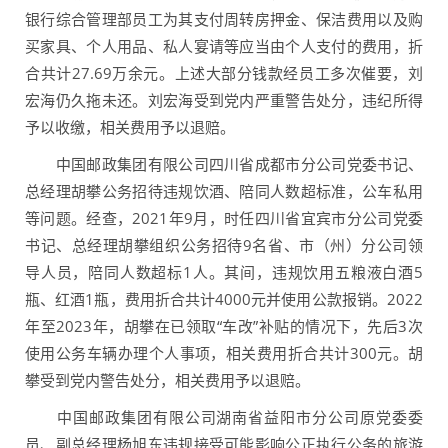
银行综合管理部员工为其支付周转房押金、保洁费用以及购
买家具、个人用品、私人宴请等应当由个人支付的费用，折
合共计27.69万余元。上述大部分钱款经员工多次催要，刘
宏海仍久拖未还。刘宏海受到党内严重警告处分，违纪所得
予以收缴，相关费用予以退赔。
中国邮政集团有限公司四川省成都市分公司党委书记、
总经理胡攀公务招待违规饮酒、陪同人数超标准，公车私用
等问题。经查，2021年9月，时任四川省宜宾市分公司党委
书记、总经理胡攀组织公务招待9名省、市（州）分公司领
导人员，陪同人数超标1人。其间，违规饮用五粮液白酒5
瓶、红酒1瓶，费用折合共计4000元并使用公款报销。2022
年至2023年，胡攀在已领取“车改”补贴的情况下，先后3次
使用公务车辆办理个人事项，相关费用折合共计300元。胡
攀受到党内警告处分，相关费用予以退赔。
中国邮政集团有限公司湖南省益阳市分公司原党委委
员、副总经理杨旭东违规接受可能影响公正执行公务的旅游