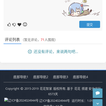
评论列表
（暂无评论，
71
人围观）
还没有评论，来说两句吧...
底部导航1
底部导航2
底部导航3
底部导航4
Copyright
2015-2019
花花智家
版权所有. 基于
花花
搭建 安全运行
6573
天
辽ICP备2024024944号
运行时长：1.012秒
查