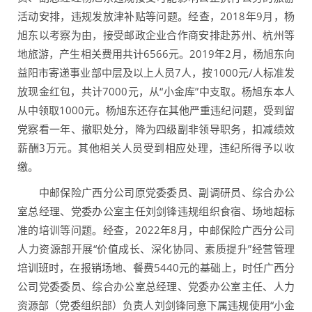
活动安排，违规发放津补贴等问题。经查，2018年9月，杨
旭东以考察为由，接受邮政企业合作商安排赴苏州、杭州等
地旅游，产生相关费用共计6566元。2019年2月，杨旭东向
益阳市寄递事业部中层及以上人员7人，按1000元/人标准发
放现金红包，共计7000元，从“小金库”中支取。杨旭东本人
从中领取1000元。杨旭东还存在其他严重违纪问题，受到留
党察看一年、撤职处分，降为四级副非领导职务，扣减绩效
薪酬3万元。其他相关人员受到相应处理，违纪所得予以收
缴。
中邮保险广西分公司原党委委员、副调研员、综合办公
室总经理、党委办公室主任刘剑锋违规组织食宿、场地超标
准的培训等问题。经查，2022年8月，中邮保险广西分公司
人力资源部开展“价值成长、深化协同、素质提升”经营管理
培训班时，在报销场地、餐费5440元的基础上，时任广西分
公司党委委员、综合办公室总经理、党委办公室主任、人力
资源部（党委组织部）负责人刘剑锋同意下属违规使用“小金